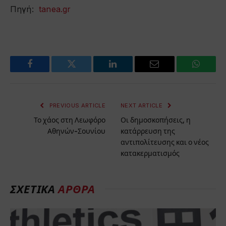
Πηγή:
tanea.gr
Facebook
Twitter
LinkedIn
Email
WhatsA
PREVIOUS ARTICLE
NEXT ARTICLE
Το χάος στη Λεωφόρο
Οι δημοσκοπήσεις, η
Αθηνών-Σουνίου
κατάρρευση της
αντιπολίτευσης και ο νέος
κατακερματισμός
ΣΧΕΤΙΚΑ
ΑΡΘΡΑ