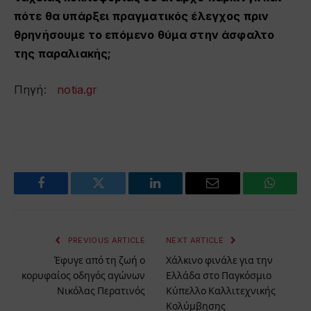
πότε θα υπάρξει πραγματικός έλεγχος πριν
θρηνήσουμε το επόμενο θύμα στην άσφαλτο
της παραλιακής;
Πηγή:
notia.gr
Facebook
Twitter
LinkedIn
Email
WhatsA
PREVIOUS ARTICLE
NEXT ARTICLE
Έφυγε από τη ζωή ο
Χάλκινο φινάλε για την
κορυφαίος οδηγός αγώνων
Ελλάδα στο Παγκόσμιο
Νικόλας Περατινός
Κύπελλο Καλλιτεχνικής
Κολύμβησης