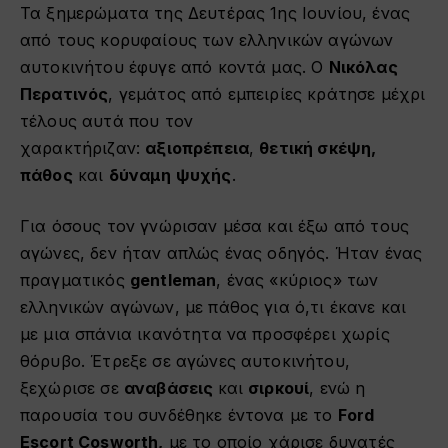
Τα ξημερώματα της Δευτέρας 1ης Ιουνίου, ένας
από τους κορυφαίους των ελληνικών αγώνων
αυτοκινήτου έφυγε από κοντά μας. Ο
Νικόλας
Περατινός
, γεμάτος από εμπειρίες κράτησε μέχρι
τέλους αυτά που τον
χαρακτήριζαν:
αξιοπρέπεια
,
θετική σκέψη,
πάθος
και
δύναμη ψυχής
.
Για όσους τον γνώρισαν μέσα και έξω από τους
αγώνες, δεν ήταν απλώς ένας οδηγός. Ήταν ένας
πραγματικός
gentleman
, ένας «κύριος» των
ελληνικών αγώνων, με πάθος για ό,τι έκανε και
με μια σπάνια ικανότητα να προσφέρει χωρίς
θόρυβο. Έτρεξε σε αγώνες αυτοκινήτου,
ξεχώρισε σε
αναβάσεις
και
σιρκουί
, ενώ η
παρουσία του συνδέθηκε έντονα με το
Ford
Escort Cosworth,
με το οποίο χάρισε δυνατές