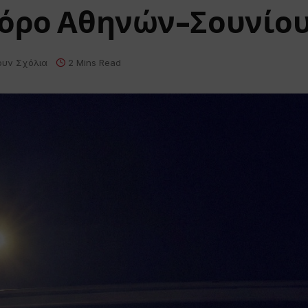
φόρο Αθηνών-Σουνίο
ουν Σχόλια
2 Mins Read