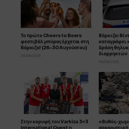
Το πρώτο Cheers to Beers
Βάρκιζα: Βί
φεστιβάλ μπύρας έρχεται στη
καταγράφει 
Βάρκιζα! (26-30 Aυγούστου)
δράση θηλυκ
διαρρηκτών
06/08/2026
06/08/2026
Στην κορυφή του Varkiza 3×3
«Βυθός-χωμα
International Quest η
σοκαριστική