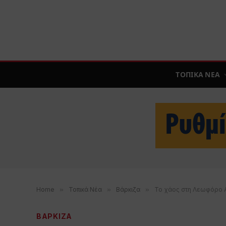
ΤΟΠΙΚΑ ΝΕΑ
Home
»
Τοπικά Νέα
»
Βάρκιζα
»
Το χάος στη Λεωφόρο 
ΒΑΡΚΙΖΑ