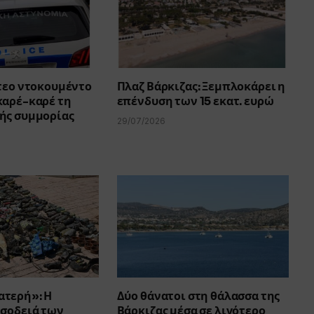
ντεο ντοκουμέντο
Πλαζ Βάρκιζας: Ξεμπλοκάρει η
καρέ-καρέ τη
επένδυση των 15 εκατ. ευρώ
ής συμμορίας
29/07/2026
τερή»: Η
Δύο θάνατοι στη θάλασσα της
 σοδειά των
Βάρκιζας μέσα σε λιγότερο