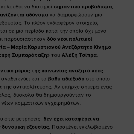
Πάνω/
κολουθεί να διατηρεί
σημαντικό προβάδισμα
,
Κάτω
ανίζονται αδύναμα
να διαμορφώσουν μια
βέλος
εξουσίας. Το πλέον ενδιαφέρον στοιχείο,
για
ται σε μια περίοδο κατά την οποία όχι μόνο
να
αι παρουσιάστηκαν
δύο νέοι πολιτικοί
αυξήσετε
τία – Μαρία Καρυστιανού Ανεξάρτητο Κίνημα
ή
ιστερή Συμπαράταξη
» του
Αλέξη Τσίπρα
.
να
μειώσετε
ντικό μέρος της κοινωνίας αναζητά νέες
ένταση.
 αναδεικνύει και το
βαθύ αδιέξοδο
στο οποίο
α
της αντιπολίτευσης. Αν υπήρχε σήμερα ένας
πόλος, δύσκολα θα δημιουργούνταν το
η νέων κομματικών εγχειρημάτων.
υ στις μετρήσεις,
δεν έχει καταφέρει να
 δυναμική εξουσίας
. Παραμένει εγκλωβισμένο