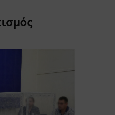
τισμός