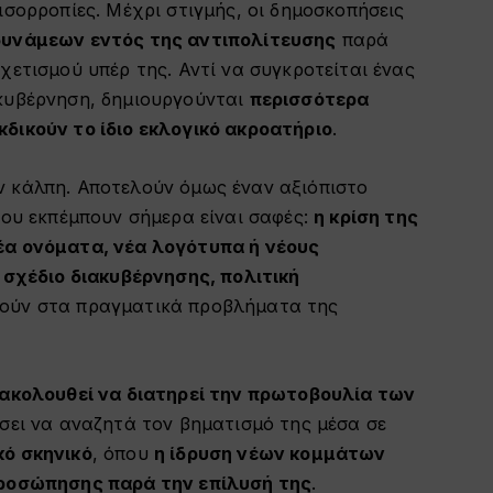
ισορροπίες. Μέχρι στιγμής, οι δημοσκοπήσεις
υνάμεων εντός της αντιπολίτευσης
παρά
χετισμού υπέρ της. Αντί να συγκροτείται ένας
κυβέρνηση, δημιουργούνται
περισσότερα
δικούν το ίδιο εκλογικό ακροατήριο
.
 κάλπη. Αποτελούν όμως έναν αξιόπιστο
που εκπέμπουν σήμερα είναι σαφές:
η κρίση της
έα ονόματα, νέα λογότυπα ή νέους
 σχέδιο διακυβέρνησης, πολιτική
ούν στα πραγματικά προβλήματα της
ξακολουθεί να διατηρεί την πρωτοβουλία των
ίσει να αναζητά τον βηματισμό της μέσα σε
ό σκηνικό
, όπου
η ίδρυση νέων κομμάτων
προσώπησης παρά την επίλυσή της
.