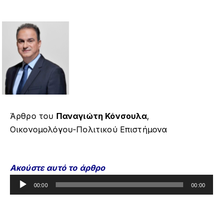
Άρθρο του
Παναγιώτη Κόνσουλα
,
Οικονομολόγου-Πολιτικού Επιστήμονα
Ακούστε αυτό το άρθρο
Π
00:00
00:00
ρ
ό
γ