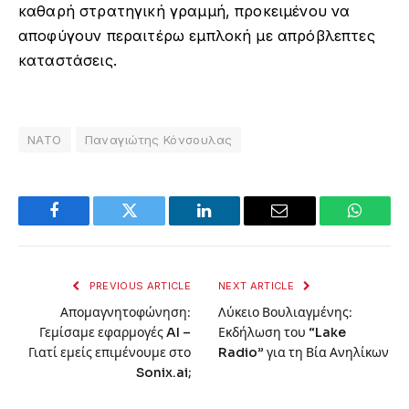
καθαρή στρατηγική γραμμή, προκειμένου να
αποφύγουν περαιτέρω εμπλοκή με απρόβλεπτες
καταστάσεις.
ΝΑΤΟ
Παναγιώτης Κόνσουλας
Facebook
Twitter
LinkedIn
Email
WhatsA
PREVIOUS ARTICLE
NEXT ARTICLE
Απομαγνητοφώνηση:
Λύκειο Βουλιαγμένης:
Γεμίσαμε εφαρμογές AI –
Εκδήλωση του “Lake
Γιατί εμείς επιμένουμε στο
Radio” για τη Βία Ανηλίκων
Sonix.ai;