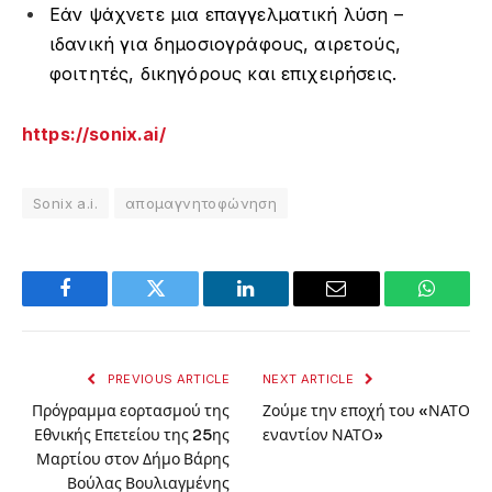
Εάν ψάχνετε μια επαγγελματική λύση –
ιδανική για δημοσιογράφους, αιρετούς,
φοιτητές, δικηγόρους και επιχειρήσεις.
https://sonix.ai/
Sonix a.i.
απομαγνητοφώνηση
Facebook
Twitter
LinkedIn
Email
WhatsA
PREVIOUS ARTICLE
NEXT ARTICLE
Πρόγραμμα εορτασμού της
Ζούμε την εποχή του «ΝΑΤΟ
Εθνικής Επετείου της 25ης
εναντίον ΝΑΤΟ»
Μαρτίου στον Δήμο Βάρης
Βούλας Βουλιαγμένης