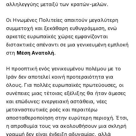
Ή
αλληλεγγύης μεταξύ των κρατών-μελών.
χ
ο
Οι Ηνωμένες Πολιτείες απαιτούν μεγαλύτερη
υ
συμμετοχή και ξεκάθαρη ευθυγράμμιση, ενώ
αρκετές ευρωπαϊκές χώρες εμφανίζονται
διστακτικές απέναντι σε μια γενικευμένη εμπλοκή
στη
Μέση Ανατολή
.
Η προοπτική ενός γενικευμένου πολέμου με το
Ιράν δεν αποτελεί κοινή προτεραιότητα για
όλους. Για πολλές ευρωπαϊκές πρωτεύουσες, οι
συνέπειες μιας τέτοιας εξέλιξης θα ήταν άμεσες
και επώδυνες: ενεργειακή αστάθεια, νέες
μεταναστευτικές ροές και περαιτέρω
αποσταθεροποίηση στην ευρύτερη περιοχή. Έτσι,
η απροθυμία τους να ακολουθήσουν μια σκληρή
γραμμή δεν είναι ένδειξη αδυναμίας, αλλά