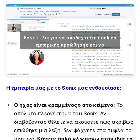
Κάντε κλικ για να αποδεχτείτε cookies
εμπορικής προώθησης και να
ενεργοποιήσετε αυτό το περιεχόμενο
Η εμπειρία μας με το Sonix μας ενθουσίασε:
Ο ήχος είναι «ραμμένος» στο κείμενο:
Το
απόλυτο πλεονέκτημα του Sonix. Αν
διαβάζοντας θέλετε να ακούσετε πώς ακριβώς
ειπώθηκε μια λέξη, δεν ψάχνετε στα τυφλά το
ηχητικό.
Κάνετε απλά
κλικ
πάνω στην ίδια τη