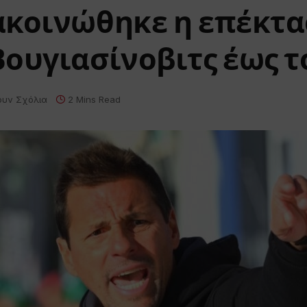
ακοινώθηκε η επέκτ
ουγιασίνοβιτς έως τ
ουν Σχόλια
2 Mins Read