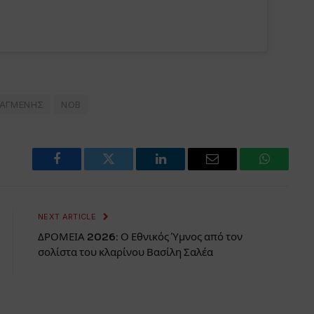
ΙΑΓΜΕΝΗΣ
ΝΟΒ
Facebook
Twitter
LinkedIn
Email
WhatsAp
NEXT ARTICLE
ΔΡΟΜΕΙΑ 2026: Ο Εθνικός Ύμνος από τον
σολίστα του κλαρίνου Βασίλη Σαλέα