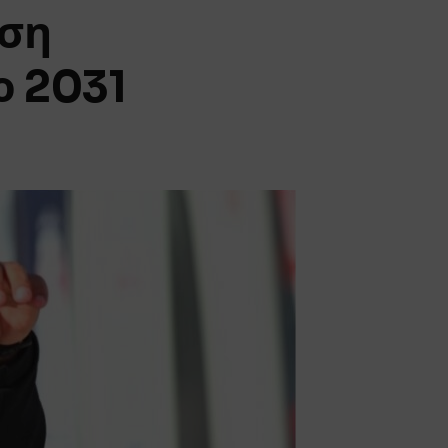
αση
ο 2031