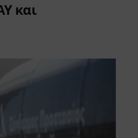
Υ και