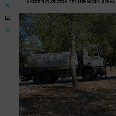
δράση ποτίσματος
στο
Πανόραμα Βούλα