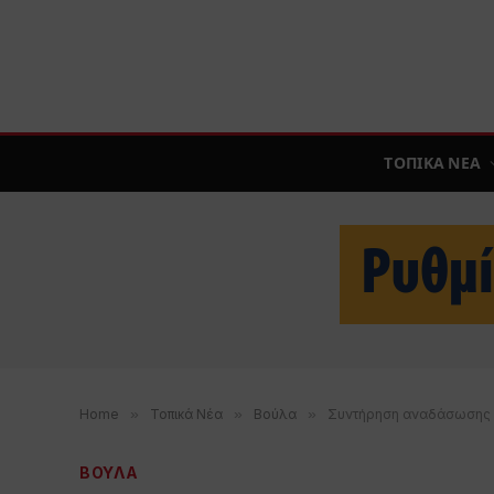
ΤΟΠΙΚΑ ΝΕΑ
Home
»
Τοπικά Νέα
»
Βούλα
»
Συντήρηση αναδάσωσης α
ΒΟΥΛΑ