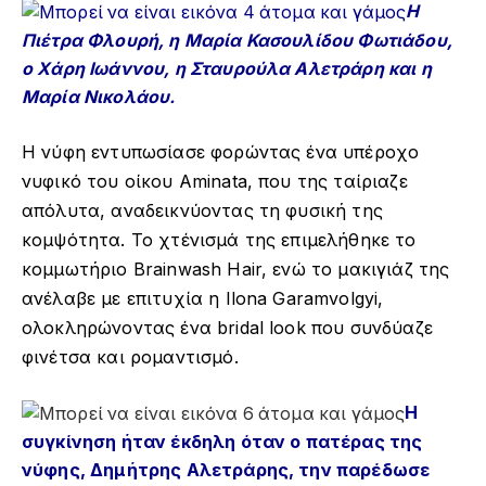
Η
Πιέτρα Φλουρή, η Μαρία Κασουλίδου Φωτιάδου,
ο Χάρη Ιωάννου, η Σταυρούλα Αλετράρη και η
Μαρία Νικολάου.
Η νύφη εντυπωσίασε φορώντας ένα υπέροχο
νυφικό του οίκου Aminata, που της ταίριαζε
απόλυτα, αναδεικνύοντας τη φυσική της
κομψότητα. Το χτένισμά της επιμελήθηκε το
κομμωτήριο Brainwash Hair, ενώ το μακιγιάζ της
ανέλαβε με επιτυχία η Ilona Garamvolgyi,
ολοκληρώνοντας ένα bridal look που συνδύαζε
φινέτσα και ρομαντισμό.
Η
συγκίνηση ήταν έκδηλη όταν ο πατέρας της
νύφης, Δημήτρης Αλετράρης, την παρέδωσε