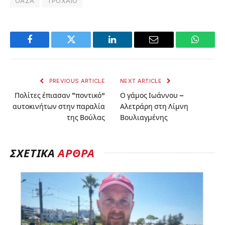
ΟΑΣΑ
ΤΡΟΧΑΙΟ
Facebook
Twitter
LinkedIn
Email
WhatsA
PREVIOUS ARTICLE
NEXT ARTICLE
Πολίτες έπιασαν “ποντικό”
Ο γάμος Ιωάννου –
αυτοκινήτων στην παραλία
Αλετράρη στη Λίμνη
της Βούλας
Βουλιαγμένης
ΣΧΕΤΙΚΆ
ΆΡΘΡΑ