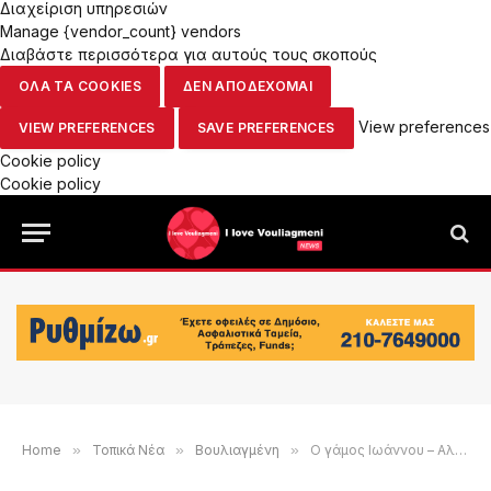
Διαχείριση υπηρεσιών
Manage {vendor_count} vendors
Διαβάστε περισσότερα για αυτούς τους σκοπούς
ΟΛΑ ΤΑ COOKIES
ΔΕΝ ΑΠΟΔΕΧΟΜΑΙ
View preferences
VIEW PREFERENCES
SAVE PREFERENCES
Cookie policy
Cookie policy
Home
»
Τοπικά Νέα
»
Βουλιαγμένη
»
Ο γάμος Ιωάννου – Αλετράρη στη Λίμνη Βουλιαγμένης