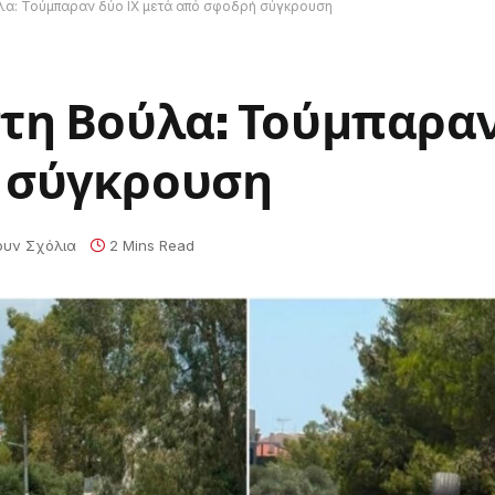
λα: Τούμπαραν δύο ΙΧ μετά από σφοδρή σύγκρουση
τη Βούλα: Τούμπαραν
 σύγκρουση
ουν Σχόλια
2 Mins Read