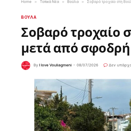
Home
»
Τοπικά Νέα
»
Βούλα
»
Σοβαρό τροχαίο στη Βού
ΒΟΥΛΑ
Σοβαρό τροχαίο σ
μετά από σφοδρή
By
I love Vouliagmeni
08/07/2026
Δεν υπάρχ