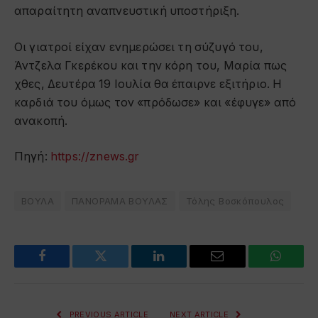
απαραίτητη αναπνευστική υποστήριξη.
Οι γιατροί είχαν ενημερώσει τη σύζυγό του,
Άντζελα Γκερέκου και την κόρη του, Μαρία πως
χθες, Δευτέρα 19 Ιουλία θα έπαιρνε εξιτήριο. Η
καρδιά του όμως τον «πρόδωσε» και «έφυγε» από
ανακοπή.
Πηγή:
https://znews.gr
ΒΟΥΛΑ
ΠΑΝΟΡΑΜΑ ΒΟΥΛΑΣ
Τόλης Βοσκόπουλος
Facebook
Twitter
LinkedIn
Email
WhatsA
PREVIOUS ARTICLE
NEXT ARTICLE