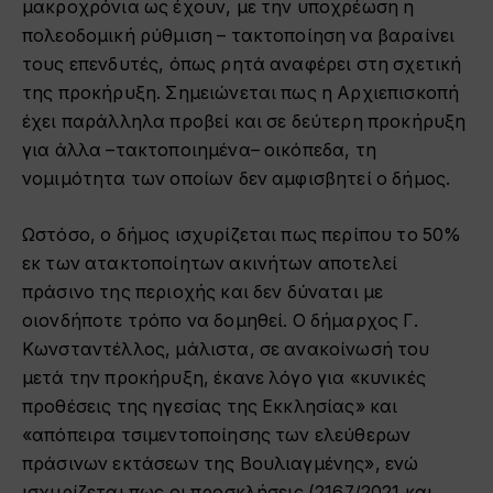
μακροχρόνια ως έχουν, με την υποχρέωση η
πολεοδομική ρύθμιση – τακτοποίηση να βαραίνει
τους επενδυτές, όπως ρητά αναφέρει στη σχετική
της προκήρυξη. Σημειώνεται πως η Αρχιεπισκοπή
έχει παράλληλα προβεί και σε δεύτερη προκήρυξη
για άλλα –τακτοποιημένα– οικόπεδα, τη
νομιμότητα των οποίων δεν αμφισβητεί ο δήμος.
Ωστόσο, ο δήμος ισχυρίζεται πως περίπου το 50%
εκ των ατακτοποίητων ακινήτων αποτελεί
πράσινο της περιοχής και δεν δύναται με
οιονδήποτε τρόπο να δομηθεί. Ο δήμαρχος Γ.
Κωνσταντέλλος, μάλιστα, σε ανακοίνωσή του
μετά την προκήρυξη, έκανε λόγο για «κυνικές
προθέσεις της ηγεσίας της Εκκλησίας» και
«απόπειρα τσιμεντοποίησης των ελεύθερων
πράσινων εκτάσεων της Βουλιαγμένης», ενώ
ισχυρίζεται πως οι προσκλήσεις (2167/2021 και