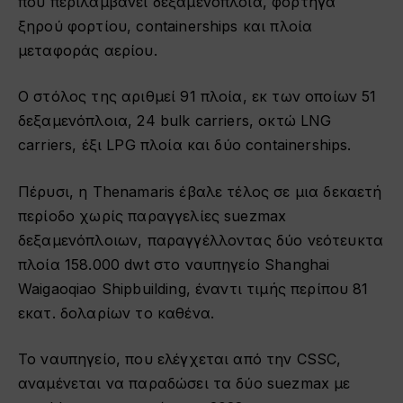
που περιλαμβάνει δεξαμενόπλοια, φορτηγά
ξηρού φορτίου, containerships και πλοία
μεταφοράς αερίου.
Ο στόλος της αριθμεί 91 πλοία, εκ των οποίων 51
δεξαμενόπλοια, 24 bulk carriers, οκτώ LNG
carriers, έξι LPG πλοία και δύο containerships.
Πέρυσι, η Thenamaris έβαλε τέλος σε μια δεκαετή
περίοδο χωρίς παραγγελίες suezmax
δεξαμενόπλοιων, παραγγέλλοντας δύο νεότευκτα
πλοία 158.000 dwt στο ναυπηγείο Shanghai
Waigaoqiao Shipbuilding, έναντι τιμής περίπου 81
εκατ. δολαρίων το καθένα.
Το ναυπηγείο, που ελέγχεται από την CSSC,
αναμένεται να παραδώσει τα δύο suezmax με