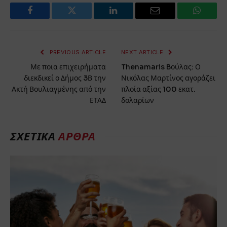
Facebook
Twitter
LinkedIn
Email
WhatsA
PREVIOUS ARTICLE
NEXT ARTICLE
Με ποια επιχειρήματα
Thenamaris Bούλας: Ο
διεκδικεί ο Δήμος 3Β την
Νικόλας Μαρτίνος αγοράζει
Ακτή Βουλιαγμένης από την
πλοία αξίας 100 εκατ.
ΕΤΑΔ
δολαρίων
ΣΧΕΤΙΚΆ
ΆΡΘΡΑ