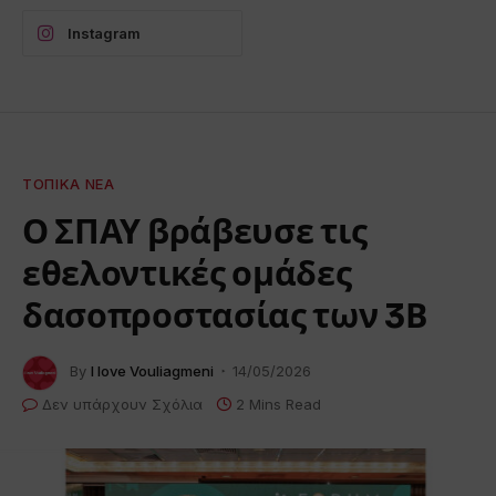
Instagram
ΤΟΠΙΚΆ ΝΈΑ
Ο ΣΠΑΥ βράβευσε τις
εθελοντικές ομάδες
δασοπροστασίας των 3Β
By
I love Vouliagmeni
14/05/2026
Δεν υπάρχουν Σχόλια
2 Mins Read