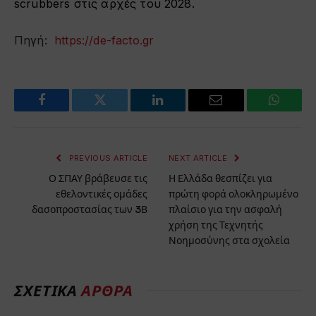
scrubbers στις αρχές του 2028.
Πηγή:
https://de-facto.gr
Facebook
Twitter
LinkedIn
Email
WhatsA
PREVIOUS ARTICLE
NEXT ARTICLE
Ο ΣΠΑΥ βράβευσε τις
Η Ελλάδα θεσπίζει για
εθελοντικές ομάδες
πρώτη φορά ολοκληρωμένο
δασοπροστασίας των 3Β
πλαίσιο για την ασφαλή
χρήση της Τεχνητής
Νοημοσύνης στα σχολεία
ΣΧΕΤΙΚΑ
ΑΡΘΡΑ