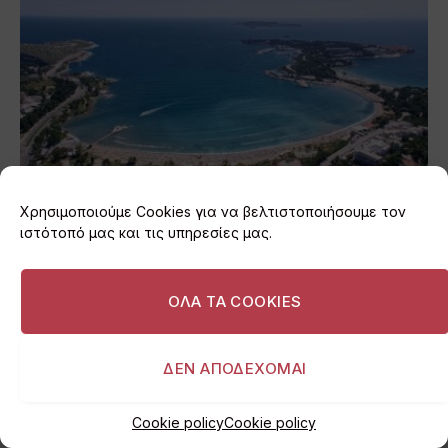
Χρησιμοποιούμε Cookies για να βελτιστοποιήσουμε τον
ιστότοπό μας και τις υπηρεσίες μας.
Δημήτρης Τζιώτης: «Η Βουλιαγμένη πρέπει να
γίνει ξανά ανεξάρτητος Δήμος»
31/07/2026
ΟΛΑ ΤΑ COOKIES
ΔΕΝ ΑΠΟΔΕΧΟΜΑΙ
ADD A COMMENT
Cookie policy
Cookie policy