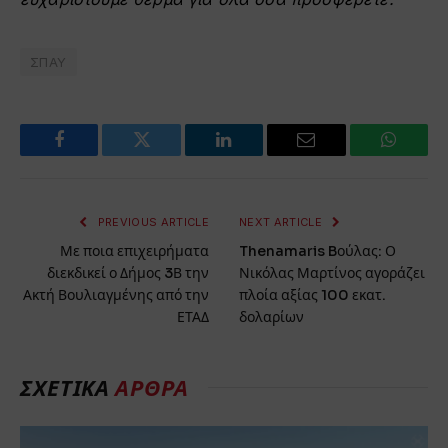
ΣΠΑΥ
Facebook
Twitter
LinkedIn
Email
WhatsA
PREVIOUS ARTICLE
NEXT ARTICLE
Με ποια επιχειρήματα
Thenamaris Bούλας: Ο
διεκδικεί ο Δήμος 3Β την
Νικόλας Μαρτίνος αγοράζει
Ακτή Βουλιαγμένης από την
πλοία αξίας 100 εκατ.
ΕΤΑΔ
δολαρίων
ΣΧΕΤΙΚΑ
ΑΡΘΡΑ