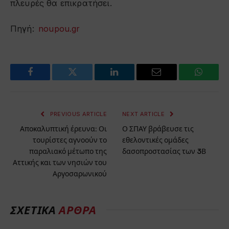
πλευρές θα επικρατήσει.
Πηγή:
noupou.gr
Facebook
Twitter
LinkedIn
Email
WhatsA
PREVIOUS ARTICLE
NEXT ARTICLE
Αποκαλυπτική έρευνα: Οι
Ο ΣΠΑΥ βράβευσε τις
τουρίστες αγνοούν το
εθελοντικές ομάδες
παραλιακό μέτωπο της
δασοπροστασίας των 3Β
Αττικής και των νησιών του
Αργοσαρωνικού
ΣΧΕΤΙΚΆ
ΆΡΘΡΑ