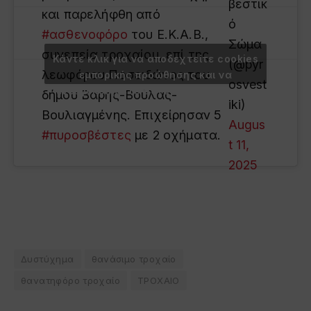
βεστικ
και παρελήφθη από
ό
#ασθενοφόρο
του Ε.Κ.Α.Β.,
Σώμα
συνεπεία τροχαίου, επί της
Κάντε κλικ για να αποδεχτείτε cookies
(@pyr
λεωφόρου Ποσειδώνος του
εμπορικής προώθησης και να
osvest
ενεργοποιήσετε αυτό το περιεχόμενο
δήμου Βάρης-Βούλας-
iki)
Βουλιαγμένης. Επιχείρησαν 5
Augus
#πυροσβέστες
με 2 οχήματα.
t 11,
2025
Δυστύχημα
θανάσιμο τροχαίο
θανατηφόρο τροχαίο
ΤΡΟΧΑΙΟ