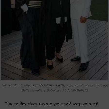
Hamad Bin Shaiban και Abdullah Beljafla, ιδρυτές και ιδιοκτήτες της
Gafla Jewellery Dubai και Abdullah Beljafla
Τίποτα δεν είναι τυχαίο για την δυναμική αυτή