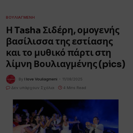
ΒΟΥΛΙΑΓΜΈΝΗ
Η Tasha Σιδέρη, ομογενής
βασίλισσα της εστίασης
και το μυθικό πάρτι στη
λίμνη Βουλιαγμένης (pics)
By
I love Vouliagmeni
11/08/2025
Δεν υπάρχουν Σχόλια
4 Mins Read