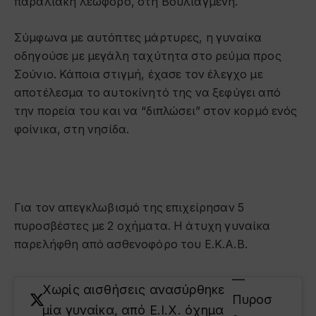
παραλιακή λεωφόρο, στη Βουλιαγμένη.
Σύμφωνα με αυτόπτες μάρτυρες, η γυναίκα
οδηγούσε με μεγάλη ταχύτητα στο ρεύμα προς
Σούνιο. Κάποια στιγμή, έχασε τον έλεγχο με
αποτέλεσμα το αυτοκίνητό της να ξεφύγει από
την πορεία του και να “διπλώσει” στον κορμό ενός
φοίνικα, στη νησίδα.
Για τον απεγκλωβισμό της επιχείρησαν 5
πυροσβέστες με 2 οχήματα. Η άτυχη γυναίκα
παρελήφθη από ασθενοφόρο του Ε.Κ.Α.Β.
—
Χωρίς αισθήσεις ανασύρθηκε
Πυροσ
μία γυναίκα, από Ε.Ι.Χ. όχημα