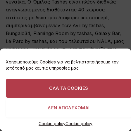
γυναίκα. Ο Όμιλος Tashas είναι πλέον διεθνώς
αναγνωρισμένος διαθέτοντας 40 χώρους
εστίασης με δεκατρία διαφορετικά concept,
συμπεριλαμβανομένων των Avli by tashas,
Bungalo34, Flamingo Room by tashas, Galaxy Bar,
Le Parc by tashas, και του τελευταίου NALA, μιας
γρήγορης, «κομψής καντίνας» που άνοιξε στις
αρχές του 2025.
Χρησιμοποιούμε Cookies για να βελτιστοποιήσουμε τον
ιστότοπό μας και τις υπηρεσίες μας.
ΟΛΑ ΤΑ COOKIES
ΔΕΝ ΑΠΟΔΕΧΟΜΑΙ
Cookie policy
Cookie policy