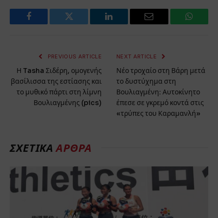
Facebook
Twitter
LinkedIn
Email
WhatsA
PREVIOUS ARTICLE
NEXT ARTICLE
Η Tasha Σιδέρη, ομογενής
Νέο τροχαίο στη Βάρη μετά
βασίλισσα της εστίασης και
το δυστύχημα στη
το μυθικό πάρτι στη λίμνη
Βουλιαγμένη: Αυτοκίνητο
Βουλιαγμένης (pics)
έπεσε σε γκρεμό κοντά στις
«τρύπες του Καραμανλή»
ΣΧΕΤΙΚΑ
ΑΡΘΡΑ