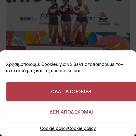
Χρησιμοποιούμε Cookies για να βελτιστοποιήσουμε τον
Α.Ο. Βουλιαγμένης: Χάλκινη η Μαγαλιού στους
ιστότοπό μας και τις υπηρεσίες μας.
International Children’s Games
06/08/2026
ΟΛΑ ΤΑ COOKIES
ΔΕΝ ΑΠΟΔΕΧΟΜΑΙ
Cookie policy
Cookie policy