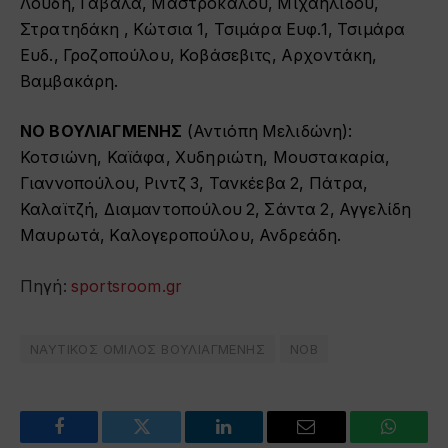
Λούδη, Γαβαλά, Μαστροκάλου, Μιχαηλίδου,
Στρατηδάκη , Κώτσια 1, Τσιμάρα Ευφ.1, Τσιμάρα
Ευδ., Γροζοπούλου, Κοβάσεβιτς, Αρχοντάκη,
Βαμβακάρη.
ΝΟ ΒΟΥΛΙΑΓΜΕΝΗΣ
(Αντιόπη Μελιδώνη):
Κοτσιώνη, Καϊάφα, Χυδηριώτη, Μουστακαρία,
Γιαννοπούλου, Ριντζ 3, Τανκέεβα 2, Πάτρα,
Καλαϊτζή, Διαμαντοπούλου 2, Σάντα 2, Αγγελίδη
Μαυρωτά, Καλογεροπούλου, Ανδρεάδη.
Πηγή:
sportsroom.gr
ΝΑΥΤΙΚΟΣ ΟΜΙΛΟΣ ΒΟΥΛΙΑΓΜΕΝΗΣ
ΝΟΒ
Facebook
Twitter
LinkedIn
Email
WhatsA