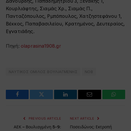
Δανούρδης, Παπαδημητρίου 3, Ξενάκης 1,
Κουρλιάφτης, Σιαμάς Χρ., Σιαμάς Π.,
Πανταζόπουλος, Ρμπόπουλος, Χατζηστεφάνου 1,
Βέκκος, Παπαβασιλείου, Κρατημένος, Δευτεραίος,
Εγνατιάδης.
Πηγή:
olaprasina1908.gr
ΝΑΥΤΙΚΟΣ ΟΜΙΛΟΣ ΒΟΥΛΙΑΓΜΕΝΗΣ
ΝΟΒ
Facebook
Twitter
LinkedIn
Email
WhatsA
PREVIOUS ARTICLE
NEXT ARTICLE
ΑΕΚ – Βουλιαγμένη 5-9:
Ποσειδώνος: Εκτροπή