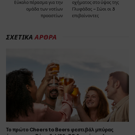
Εύκολο πέρασμα για την
οχήματος στο ύψος της
ομάδα των νοτίων
Γλυφάδας – Σώοι οι 3
προαστίων
επιβαίνοντες
ΣΧΕΤΙΚΑ
ΑΡΘΡΑ
Το πρώτο Cheers to Beers φεστιβάλ μπύρας