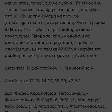
και να πάρει το ροζ φύλλο αγώνα . Το τέλος του
τρίτου δεκαλέπτου, βρήκε τις ομάδες ισόπαλες
στο 39-39, με την δύναμη να είναι το
χαρακτηριστικό της αναμέτρησης. Ένα επι μέρους
ο
8-18
στο 4
δεκάλεπτο, με 7 καθοριστικούς
πόντους του
Γκιοβάσο,
εκ των οποίων ένα
αποφασιστικό τρίποντο μαχαιριά, έκρινε το
αποτέλεσμα, με το
τελικό 47-57
να κρατάει την
ομάδα μας εντός των στόχων της. Αναλυτικά:
Διαιτητές: Μιχαλοπούλου Κ., Μαυροειδής Α.
Δεκάλεπτα: 12-12, 24-27, 39-39, 47-57.
Α.Ο. Φάρος Κερατσινίου
(Πετρουγάκης-
Φουκόπουλος): Ραζής B. 6, Ραζής Ι., Λάσκαρης 1,
Καράσουλας 12, Μπότσας 9 (3), Αποστολόπουλος,