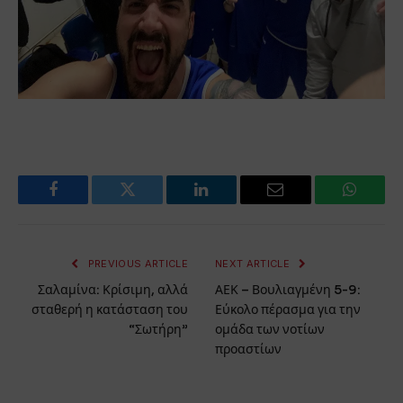
Facebook
Twitter
LinkedIn
Email
WhatsA
PREVIOUS ARTICLE
NEXT ARTICLE
Σαλαμίνα: Κρίσιμη, αλλά
ΑΕΚ – Βουλιαγμένη 5-9:
σταθερή η κατάσταση του
Εύκολο πέρασμα για την
“Σωτήρη”
ομάδα των νοτίων
προαστίων