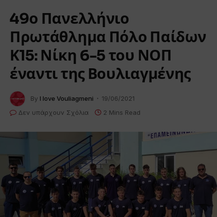
49ο Πανελλήνιο
Πρωτάθλημα Πόλο Παίδων
Κ15: Νίκη 6-5 του ΝΟΠ
έναντι της Βουλιαγμένης
By
I love Vouliagmeni
19/06/2021
Δεν υπάρχουν Σχόλια
2 Mins Read