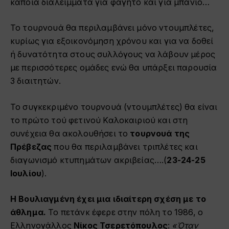
κάποια διαλείμματα για φαγητό και για μπάνιο…
Το τουρνουά θα περιλαμβάνει μόνο ντουμπλέτες,
κυρίως για εξοικονόμηση χρόνου και για να δοθεί
ή δυνατότητα στους συλλόγους να λάβουν μέρος
με περισσότερες ομάδες ενώ θα υπάρξει παρουσία
3 διαιτητών.
Το συγκεκριμένο τουρνουά (ντουμπλέτες) θα είναι
το πρώτο τού φετινού Καλοκαιριού και στη
συνέχεια θα ακολουθήσει το
τουρνουά της
Πρέβεζας
που θα περιλαμβάνει τριπλέτες και
διαγωνισμό κτυπημάτων ακριβείας….(
23-24-25
Ιουλίου
).
Η Βουλιαγμένη έχει μια ιδιαίτερη σχέση με το
άθλημα.
Το πετάνκ έφερε στην πόλη το 1986, ο
Ελληνογάλλος
Νίκος Τσερετόπουλος
:
«Όταν