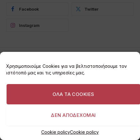
Facebook
Twitter
Instagram
Χρησιμοποιούμε Cookies για να βελτιστοποιήσουμε τον
ΒΆΡΗ
ιστότοπό μας και τις υπηρεσίες μας.
Αρχείο Μητρώου
Προμηθευτών του Δήμου;
ΟΛΑ ΤΑ COOKIES
Δήμαρχος 3Β: «Να μπείτε
στο “Διαύγεια” να το
ΔΕΝ ΑΠΟΔΕΧΟΜΑΙ
πάρετε!»
Cookie policy
Cookie policy