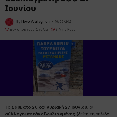
Ιουνίου
By
I love Vouliagmeni
19/06/2021
Δεν υπάρχουν Σχόλια
3 Mins Read
Το
Σάββατο 26
και
Κυριακή 27
Ιουνίου
, οι
σύλλογοι πετάνκ
Βουλιαγμ
ένης
(δείτε τη σελίδα