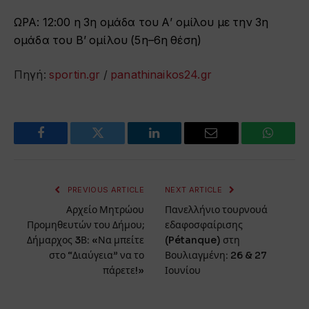
ΩΡΑ: 12:00 η 3η ομάδα του Α’ ομίλου με την 3η
ομάδα του Β’ ομίλου (5η–6η θέση)
Πηγή:
sportin.gr
/
panathinaikos24.gr
Facebook
Twitter
LinkedIn
Email
WhatsA
PREVIOUS ARTICLE
NEXT ARTICLE
Αρχείο Μητρώου
Πανελλήνιο τουρνουά
Προμηθευτών του Δήμου;
εδαφοσφαίρισης
Δήμαρχος 3Β: «Να μπείτε
(Pétanque) στη
στο “Διαύγεια” να το
Βουλιαγμένη: 26 & 27
πάρετε!»
Ιουνίου