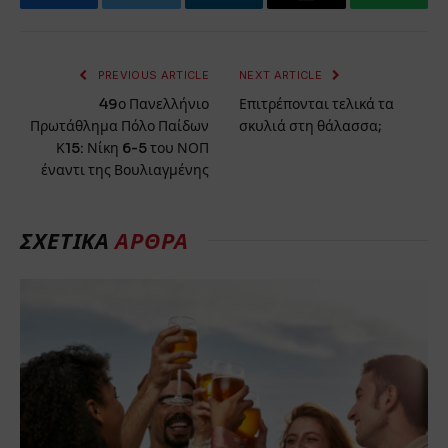
Facebook
Twitter
LinkedIn
Email
WhatsA
PREVIOUS ARTICLE
NEXT ARTICLE
49ο Πανελλήνιο
Επιτρέπονται τελικά τα
Πρωτάθλημα Πόλο Παίδων
σκυλιά στη θάλασσα;
Κ15: Νίκη 6-5 του ΝΟΠ
έναντι της Βουλιαγμένης
ΣΧΕΤΙΚΑ
ΑΡΘΡΑ