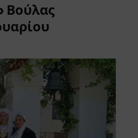
» Βούλας
νουαρίου