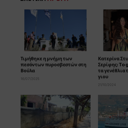
Τιμήθηκε η μνήμη των
Κατερίνα Στι
πεσόντων πυροσβεστών στη
Σερίφης: To 
Βούλα
τα γενέθλια 
γιου
16/07/2025
21/10/2024