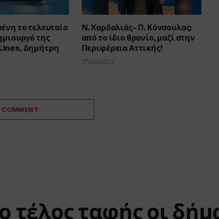
ένη το τελευταίο
Ν. Χαρδαλιάς- Π. Κόνσουλας:
ημιουργό της
από το ίδιο θρανίο, μαζί στην
ines, Δημήτρη
Περιφέρεια Αττικής!
17/09/2023
A COMMENT
ο τέλος ταφής οι δήμ