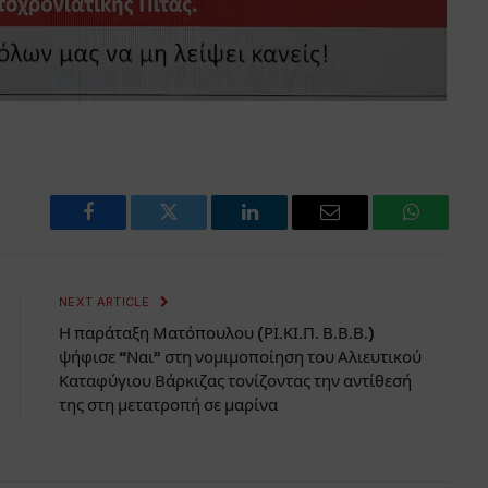
Facebook
Twitter
LinkedIn
Email
WhatsAp
NEXT ARTICLE
Η παράταξη Ματόπουλου (ΡΙ.ΚΙ.Π. Β.Β.Β.)
ψήφισε “Ναι” στη νομιμοποίηση του Αλιευτικού
Καταφύγιου Βάρκιζας τονίζοντας την αντίθεσή
της στη μετατροπή σε μαρίνα