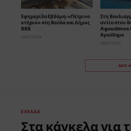
Εφημερίδα Εβδόμη: «Πέτρινο
Στη Βουλιαγμ
κτήριο» στη Βούλα και Δήμος
αντίο στον δ
ΒΒΒ
Agoudimos L
Αγούδημο
09/07/2024
08/07/2024
ADD 
ΕΛΛΆΔΑ
Στα κάγκελα για τ