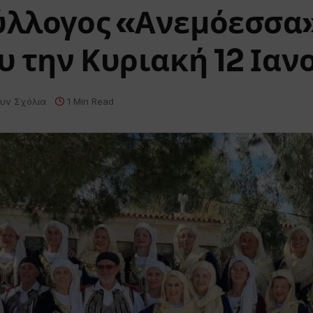
Σύλλογος «Ανεμόεσσα
ου την Κυριακή 12 Ια
υν Σχόλια
1 Min Read