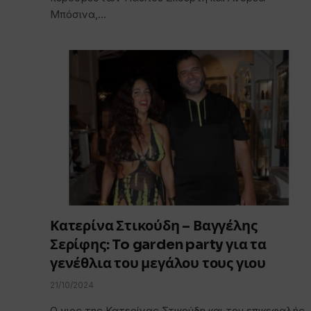
Μπόσινα,…
Κατερίνα Στικούδη – Βαγγέλης
Σερίφης: To garden party για τα
γενέθλια του μεγάλου τους γιου
21/10/2024
Ο γιος της Κατερίνας Στικούδη και του επικεφαλής