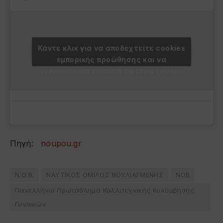
Κάντε κλικ για να αποδεχτείτε cookies
εμπορικής προώθησης και να
ενεργοποιήσετε αυτό το περιεχόμενο
Πηγή:
noupou.gr
Ν.Ο.Β.
ΝΑΥΤΙΚΟΣ ΟΜΙΛΟΣ ΒΟΥΛΙΑΓΜΕΝΗΣ
ΝΟΒ
Πανελλήνιο Πρωτάθλημα Καλλιτεχνικής Κολύμβησης
Γυναικών