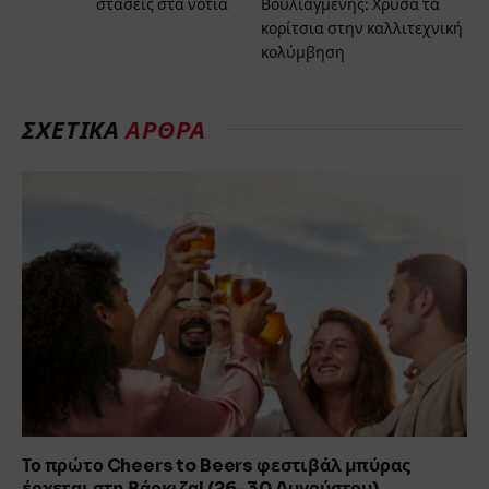
στάσεις στα νότια
Βουλιαγμένης: Χρυσά τα
κορίτσια στην καλλιτεχνική
κολύμβηση
ΣΧΕΤΙΚΆ
ΆΡΘΡΑ
Το πρώτο Cheers to Beers φεστιβάλ μπύρας
έρχεται στη Βάρκιζα! (26-30 Aυγούστου)