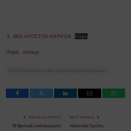
883-ΑΠΟΣΤΟΛ-ΒΑΡΚΙΖΑ
Λήψη
Πηγή:
notia.gr
ΠΑΚΟΕ Πανελλήνιο Κέντρο Οικολογικών Ερευνών
Facebook
Twitter
LinkedIn
Email
WhatsA
PREVIOUS ARTICLE
NEXT ARTICLE
12 θρυλικές καλοκαιρινές
Ναυτικός Όμιλος