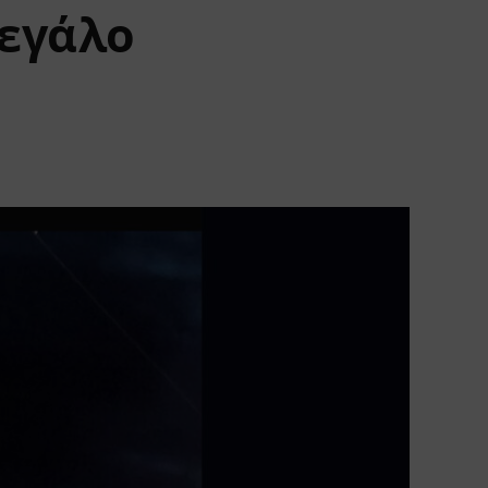
μεγάλο