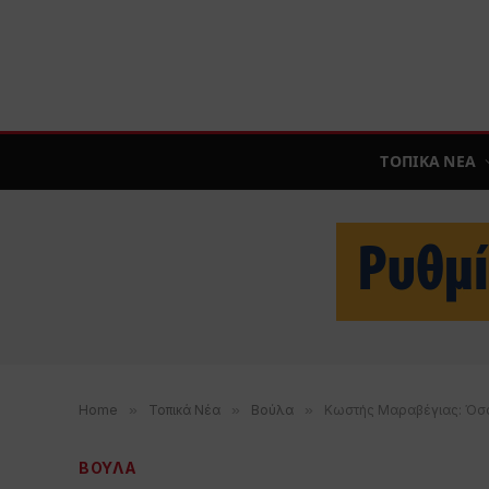
ΤΟΠΙΚΑ ΝΕΑ
Home
»
Τοπικά Νέα
»
Βούλα
»
Κωστής Μαραβέγιας: Όσα
ΒΟΥΛΑ