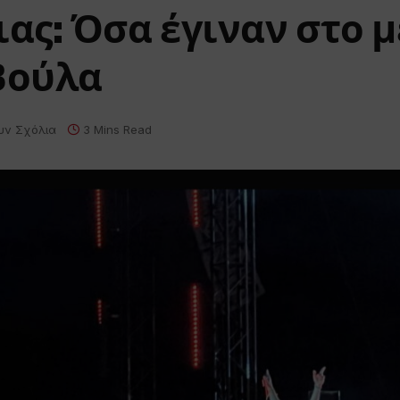
ας: Όσα έγιναν στο 
Βούλα
υν Σχόλια
3 Mins Read