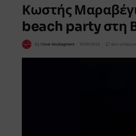
Κωστής Μαραβέγι
beach party στη 
By
I love Vouliagmeni
11/09/2022
Δεν υπάρχο