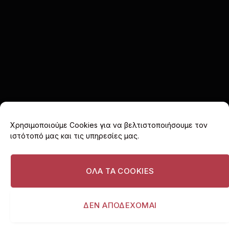
Χρησιμοποιούμε Cookies για να βελτιστοποιήσουμε τον
ιστότοπό μας και τις υπηρεσίες μας.
Facebook
X
Instagram
(Twitter)
ΟΛΑ ΤΑ COOKIES
ΑΡΧΙΚΗ
COOKIE POLICY (EU)
ΠΟΛΙΤΙΚΗ ΑΠΟΡΡΗΤΟΥ
ΔΙΑΦΗΜΙΣΤΕΙΤΕ
ΔΕΝ ΑΠΟΔΕΧΟΜΑΙ
© 2026 I love Vouliagmeni. All rights reserved.