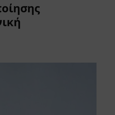
ποίησης
νική