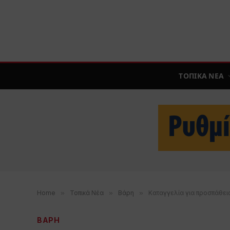
ΤΟΠΙΚΑ ΝΕΑ
Home
»
Τοπικά Νέα
»
Βάρη
»
Καταγγελία για προσπάθει
ΒΑΡΗ