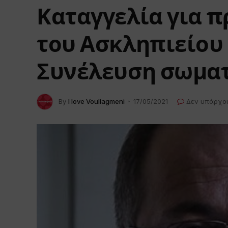
Καταγγελία για 
του Ασκληπιείου 
Συνέλευση σωματ
By
I love Vouliagmeni
17/05/2021
Δεν υπάρχο