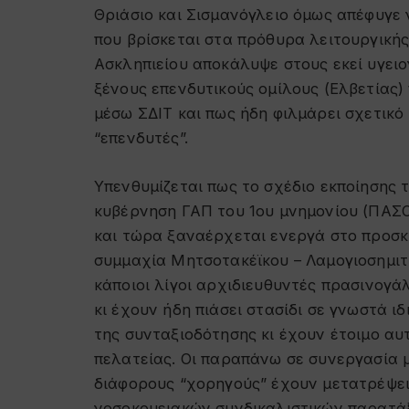
Θριάσιο και Σισμανόγλειο όμως απέφυγε 
που βρίσκεται στα πρόθυρα λειτουργικής
Ασκληπιείου αποκάλυψε στους εκεί υγειο
ξένους επενδυτικούς ομίλους (Ελβετίας)
μέσω ΣΔΙΤ και πως ήδη φιλμάρει σχετικό 
“επενδυτές”.
Υπενθυμίζεται πως το σχέδιο εκποίησης 
κυβέρνηση ΓΑΠ του 1ου μνημονίου (ΠΑΣΟ
και τώρα ξαναέρχεται ενεργά στο προσκ
συμμαχία Μητσοτακέϊκου – Λαμογιοσημιτ
κάποιοι λίγοι αρχιδιευθυντές πρασινογάλ
κι έχουν ήδη πιάσει στασίδι σε γνωστά ι
της συνταξιοδότησης κι έχουν έτοιμο αυ
πελατείας. Οι παραπάνω σε συνεργασία με
διάφορους “χορηγούς” έχουν μετατρέψει 
νοσοκομειακών συνδικαλιστικών παρατά