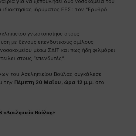
καιρία για να ξεπουλήσει δύο νοσοκομεία του
α ιδιοκτησίας ιδρύματος ΕΕΣ : τον “Ερυθρό
Ασκληπιείου γνωστοποίησε στους
ευση με ξένους επενδυτικούς ομίλους
 νοσοκομείου μέσω ΣΔΙΤ και πως ήδη φιλμάρει
στείλει στους “επενδυτές”.
ένων του Ασκληπιείου Βούλας συγκάλεσε
ου την
Πέμπτη 20 Μαΐου, ώρα 12 μ.μ.
στο