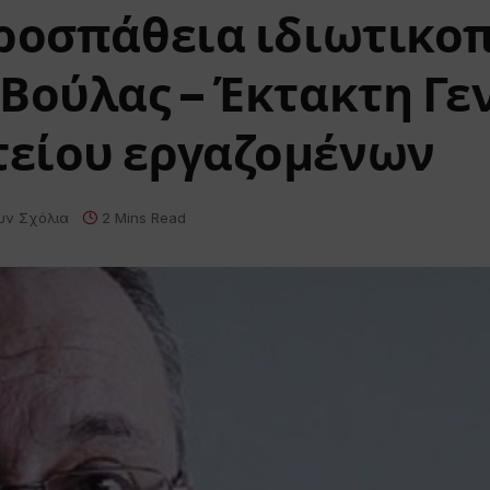
προσπάθεια ιδιωτικο
Βούλας – Έκτακτη Γε
είου εργαζομένων
υν Σχόλια
2 Mins Read