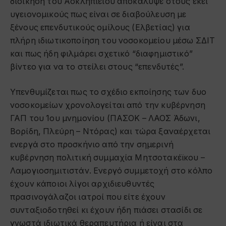
διοίκηση του Ασκληπιείου αποκάλυψε στους εκεί
υγειονομικούς πως είναι σε διαβούλευση με
ξένους επενδυτικούς ομίλους (Ελβετίας) για
πλήρη ιδιωτικοποίηση του νοσοκομείου μέσω ΣΔΙΤ
και πως ήδη φιλμάρει σχετικό “διαφημιστικό”
βίντεο για να το στείλει στους “επενδυτές”.
Υπενθυμίζεται πως το σχέδιο εκποίησης των δυο
νοσοκομείων χρονολογείται από την κυβέρνηση
ΓΑΠ του 1ου μνημονίου (ΠΑΣΟΚ – ΛΑΟΣ Άδωνι,
Βορίδη, Πλεύρη – Ντόρας) και τώρα ξαναέρχεται
ενεργά στο προσκήνιο από την σημερινή
κυβέρνηση πολιτική συμμαχία Μητσοτακέϊκου –
Λαμογιοσημιτιστάν. Ενεργό συμμετοχή στο κόλπο
έχουν κάποιοι λίγοι αρχιδιευθυντές
πρασινογάλαζοι ιατροί που είτε έχουν
συνταξιοδοτηθεί κι έχουν ήδη πιάσει στασίδι σε
γνωστά ιδιωτικά θεραπευτήρια ή είναι στα