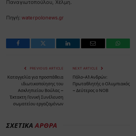
Παναγιωτοπούλου, Χέλμη.
Πηγή:
waterpolonews.gr
Facebook
Twitter
LinkedIn
Email
WhatsA
PREVIOUS ARTICLE
NEXT ARTICLE
Καταγγελία για προσπάθεια
Πόλο-Α1 Ανδρών:
ιδιωτικοποίησης του
Πρωταθλητής ο Ολυμπιακός
Ασκληπιείου Βούλας –
– Δεύτερος ο ΝΟΒ
Έκτακτη Γενική Συνέλευση
σωματείου εργαζομένων
ΣΧΕΤΙΚΑ
ΑΡΘΡΑ