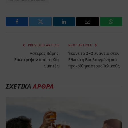
Facebook
Twitter
LinkedIn
Email
WhatsA
PREVIOUS ARTICLE
NEXT ARTICLE
Αστέρας Βάρης:
Έκανε το 3-0 ενάντια στον
Επέστρεψαν από τη Χίο,
Εθνικό η Βουλιαγμένη και
νικητές!
προκρίθηκε στους Τελικούς
ΣΧΕΤΙΚΆ
ΆΡΘΡΑ