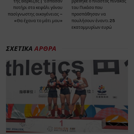
της Βάρκιζας | ‘Εσπασαν
βρέθηκε ο πλαστός πίνακας
ποτήρι στο κεφάλι γόνου
του Πικάσο που
πασίγνωστης οικογένειας –
προσπάθησαν να
«Θα έχανα το μάτι μου»
πουλήσουν έναντι 25
εκατομμυρίων ευρώ
ΣΧΕΤΙΚΑ
ΑΡΘΡΑ