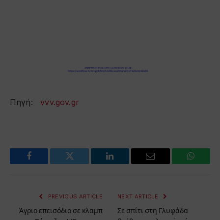
Πηγή:
vvv.gov.gr
Facebook
Twitter
LinkedIn
Email
WhatsA
PREVIOUS ARTICLE
NEXT ARTICLE
Άγριο επεισόδιο σε κλαμπ
Σε σπίτι στη Γλυφάδα