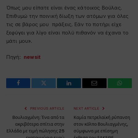
Όπως μου είπατε είναι ένας κάτοικος Βούλας.
Επιθυμώ την ποινική δίωξη των ατόμων για όλες
τις σε βάρος μου πράξεις. Εάν το ποτήρι είχε
ξεφύγει για λίγο είναι πολύ πιθανόν να έχανα το
μάτι μου».
Πηγή:
newsit
Facebook
Twitter
LinkedIn
Email
WhatsA
PREVIOUS ARTICLE
NEXT ARTICLE
Βουλιαγμένη: Ένα από τα
Καμία πετρελαϊκή ρύπανση
ακριβότερα σπίτια στην
στον κόλπο Βουλιαγμένης,
Ελλάδα με τιμή πώλησης 25
σύμφωνα με επίσημη
εκατομμύρια ευρώ
έκθεση του ΕΛΚΕΘΕ