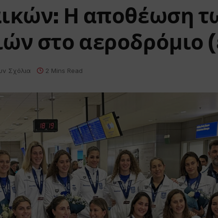
αικών: Η αποθέωση τ
ών στο αεροδρόμιο (
υν Σχόλια
2 Mins Read