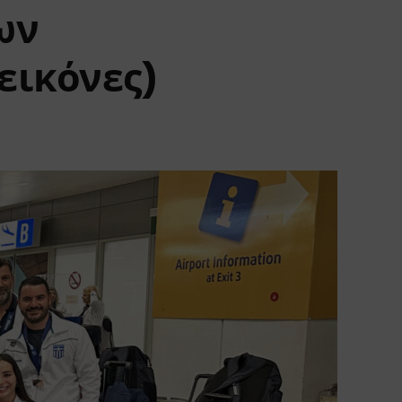
ων
εικόνες)