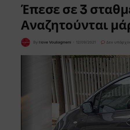
Έπεσε σε 3 σταθμ
Αναζητούνται μά
By
I love Vouliagmeni
12/09/2021
Δεν υπάρχο