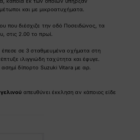
α, κάποια εκ των οποίων υπήρξαν
ιμέτωποι και με μικροατυχήματα.
υ που διέσχιζε την οδό Ποσειδώνος, τα
, στις 2.00 το πρωί.
ι έπεσε σε 3 σταθμευμένα οχήματα στη
έπτυξε ιλιγγιώδη ταχύτητα και έφυγε.
ασημί δίπορτο Suzuki Vitara με αρ.
γελινού
απευθύνει έκκληση αν κάποιος είδε