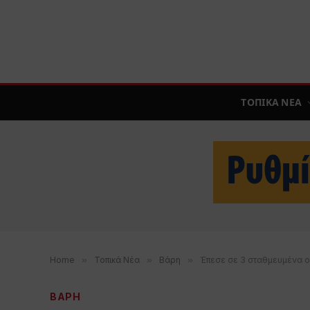
ΤΟΠΙΚΑ ΝΕΑ
Home
»
Τοπικά Νέα
»
Βάρη
»
Έπεσε σε 3 σταθμευμένα ο
ΒΑΡΗ