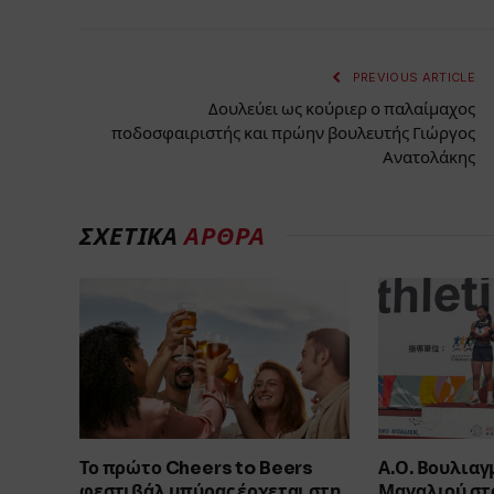
PREVIOUS ARTICLE
Δουλεύει ως κούριερ ο παλαίμαχος
ποδοσφαιριστής και πρώην βουλευτής Γιώργος
Ανατολάκης
ΣΧΕΤΙΚΑ
ΑΡΘΡΑ
Το πρώτο Cheers to Beers
Α.Ο. Βουλιαγ
φεστιβάλ μπύρας έρχεται στη
Μαγαλιού στο