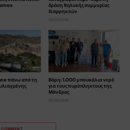
Games
δράση θηλυκής συμμορίας
διαρρηκτών
06/08/2026
one πάνω από τη
Βάρη: 1.000 μπουκάλια νερό
ουλιαγμένης
για τους πυρόπληκτους της
Μάνδρας
05/08/2026
A COMMENT