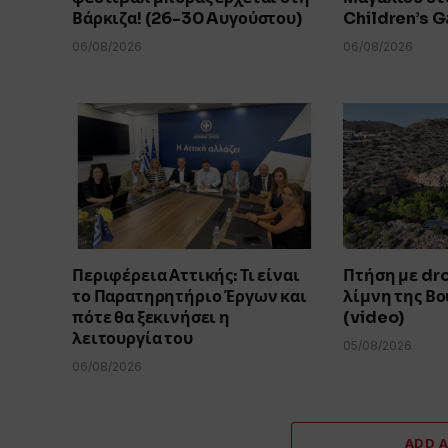
Βάρκιζα! (26-30 Aυγούστου)
Children’s 
06/08/2026
06/08/2026
Περιφέρεια Αττικής: Τι είναι
Πτήση με dr
το Παρατηρητήριο Έργων και
λίμνη της Β
πότε θα ξεκινήσει η
(video)
λειτουργία του
05/08/2026
06/08/2026
ADD 