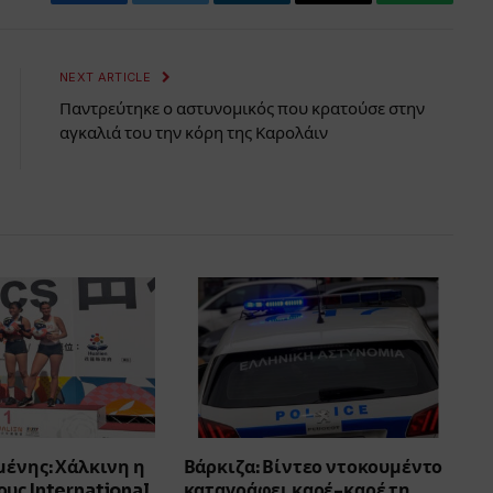
Facebook
Twitter
LinkedIn
Email
WhatsAp
NEXT ARTICLE
Παντρεύτηκε ο αστυνομικός που κρατούσε στην
αγκαλιά του την κόρη της Καρολάιν
μένης: Χάλκινη η
Βάρκιζα: Βίντεο ντοκουμέντο
υς International
καταγράφει καρέ-καρέ τη