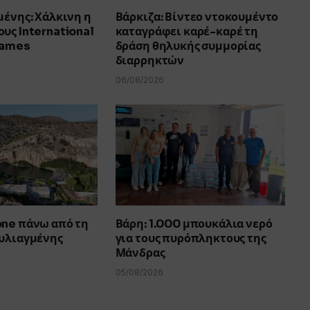
μένης: Χάλκινη η
Βάρκιζα: Βίντεο ντοκουμέντο
υς International
καταγράφει καρέ-καρέ τη
Games
δράση θηλυκής συμμορίας
διαρρηκτών
06/08/2026
one πάνω από τη
Βάρη: 1.000 μπουκάλια νερό
ουλιαγμένης
για τους πυρόπληκτους της
Μάνδρας
05/08/2026