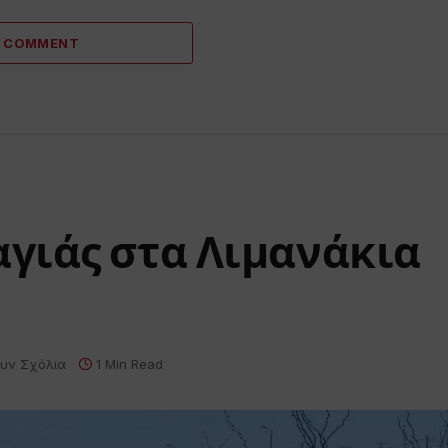
A COMMENT
γιάς στα Λιμανάκια
υν Σχόλια
1 Min Read