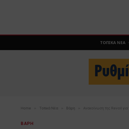
ΤΟΠΙΚΑ ΝΕΑ
Home
»
Τοπικά Νέα
»
Βάρη
»
Ανακοίνωση της Revoil για 
ΒΑΡΗ