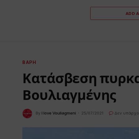
ADD 
ΒΆΡΗ
Κατάσβεση πυρκα
Βουλιαγμένης
By
I love Vouliagmeni
25/07/2021
Δεν υπάρχο