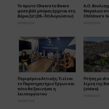
Το πρώτο Cheers to Beers
Α.Ο. Βουλιαγ
φεστιβάλ μπύρας έρχεται στη
Μαγαλιού στο
Βάρκιζα! (26-30 Aυγούστου)
Children’s 
06/08/2026
06/08/2026
Περιφέρεια Αττικής: Τι είναι
Πτήση με dr
το Παρατηρητήριο Έργων και
λίμνη της Β
πότε θα ξεκινήσει η
(video)
λειτουργία του
05/08/2026
06/08/2026