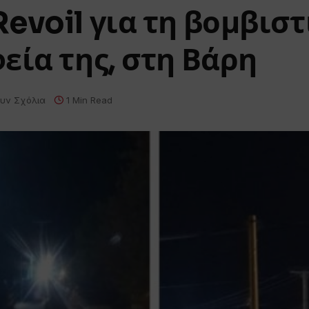
evoil για τη βομβιστ
εία της, στη Βάρη
υν Σχόλια
1 Min Read