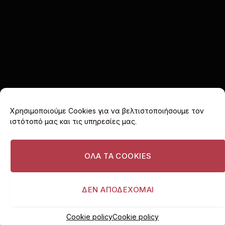
Χρησιμοποιούμε Cookies για να βελτιστοποιήσουμε τον
ιστότοπό μας και τις υπηρεσίες μας.
Facebook
X
Instagram
(Twitter)
ΟΛΑ ΤΑ COOKIES
ΑΡΧΙΚΗ
COOKIE POLICY (EU)
ΠΟΛΙΤΙΚΗ ΑΠΟΡΡΗΤΟΥ
ΔΙΑΦΗΜΙΣΤΕΙΤΕ
ΔΕΝ ΑΠΟΔΕΧΟΜΑΙ
© 2026 I love Vouliagmeni. All rights reserved.
Cookie policy
Cookie policy