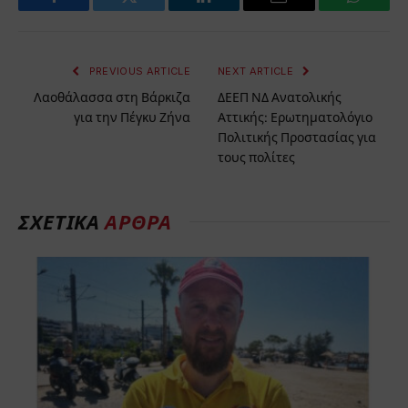
Facebook
Twitter
LinkedIn
Email
WhatsA
PREVIOUS ARTICLE
NEXT ARTICLE
Λαοθάλασσα στη Βάρκιζα
ΔΕΕΠ ΝΔ Ανατολικής
για την Πέγκυ Ζήνα
Αττικής: Ερωτηματολόγιο
Πολιτικής Προστασίας για
τους πολίτες
ΣΧΕΤΙΚΑ
ΑΡΘΡΑ