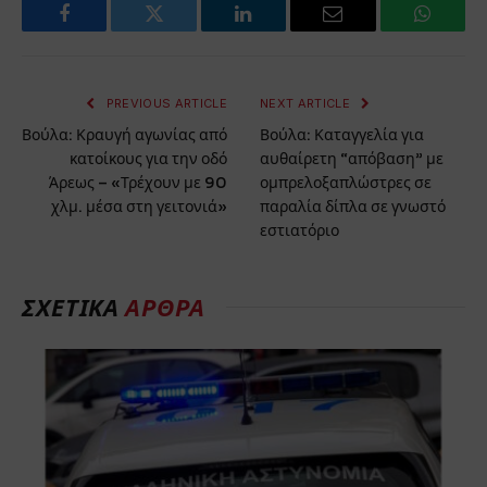
Facebook
Twitter
LinkedIn
Email
WhatsA
PREVIOUS ARTICLE
NEXT ARTICLE
Βούλα: Κραυγή αγωνίας από
Βούλα: Καταγγελία για
κατοίκους για την οδό
αυθαίρετη “απόβαση” με
Άρεως – «Τρέχουν με 90
ομπρελοξαπλώστρες σε
χλμ. μέσα στη γειτονιά»
παραλία δίπλα σε γνωστό
εστιατόριο
ΣΧΕΤΙΚΆ
ΆΡΘΡΑ