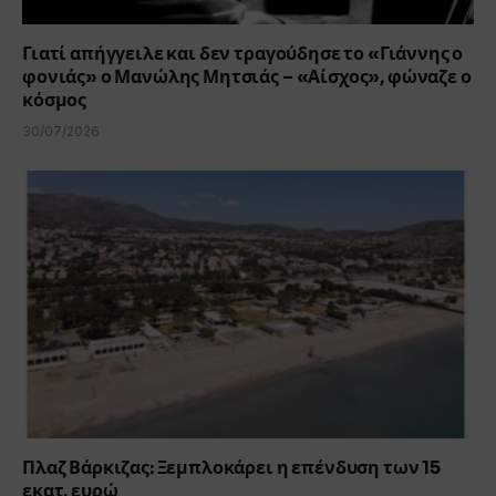
Γιατί απήγγειλε και δεν τραγούδησε το «Γιάννης ο
φονιάς» ο Μανώλης Μητσιάς – «Αίσχος», φώναζε ο
κόσμος
30/07/2026
Πλαζ Βάρκιζας: Ξεμπλοκάρει η επένδυση των 15
εκατ. ευρώ