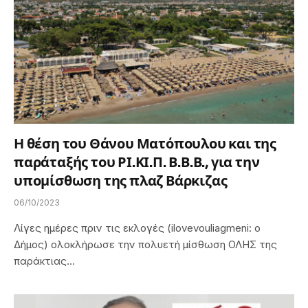
Η θέση του Θάνου Ματόπουλου και της
παράταξής του ΡΙ.ΚΙ.Π. Β.Β.Β., για την
υπομίσθωση της πλαζ Βάρκιζας
06/10/2023
Λίγες ημέρες πριν τις εκλογές (ilovevouliagmeni: ο
Δήμος) ολοκλήρωσε την πολυετή μίσθωση ΟΛΗΣ της
παράκτιας…