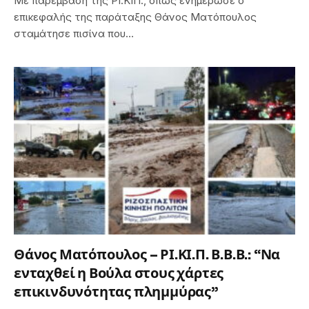
Με παρέμβαση της ΡΙ.ΚΙΠ., όπως ενημέρωσε ο
επικεφαλής της παράταξης Θάνος Ματόπουλος
σταμάτησε πισίνα που…
Θάνος Ματόπουλος – ΡΙ.ΚΙ.Π. Β.Β.Β.: “Να
ενταχθεί η Βούλα στους χάρτες
επικινδυνότητας πλημμύρας”