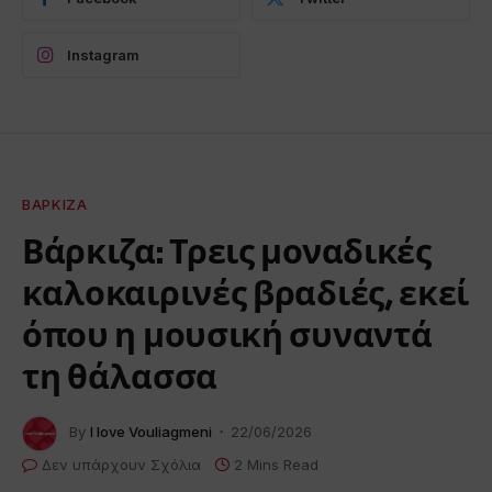
Instagram
ΒΆΡΚΙΖΑ
Βάρκιζα: Τρεις μοναδικές
καλοκαιρινές βραδιές, εκεί
όπου η μουσική συναντά
τη θάλασσα
By
I love Vouliagmeni
22/06/2026
Δεν υπάρχουν Σχόλια
2 Mins Read