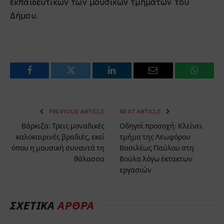
εκπαιδευτικών των μουσικών τμημάτων του
Δήμου.
Facebook
Twitter
LinkedIn
Email
WhatsA
PREVIOUS ARTICLE
NEXT ARTICLE
Βάρκιζα: Τρεις μοναδικές
Οδηγοί προσοχή: Κλείνει
καλοκαιρινές βραδιές, εκεί
τμήμα της Λεωφόρου
όπου η μουσική συναντά τη
Βασιλέως Παύλου στη
θάλασσα
Βούλα λόγω έκτακτων
εργασιών
ΣΧΕΤΙΚΑ
ΑΡΘΡΑ