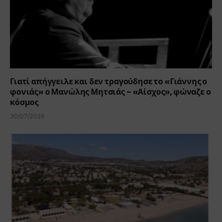
Γιατί απήγγειλε και δεν τραγούδησε το «Γιάννης ο
φονιάς» ο Μανώλης Μητσιάς – «Αίσχος», φώναζε ο
κόσμος
30/07/2026