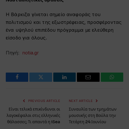
Η Βάρκιζα γίνεται σημείο αναφοράς του
πολιτισμού και της εξωστρέφειας, προσφέροντας
ένα υψηλού επιπέδου πρόγραμμα με ελεύθερη
είσοδο για όλους.
Πηγή:
notia.gr
Facebook
Twitter
LinkedIn
Email
WhatsA
PREVIOUS ARTICLE
NEXT ARTICLE
Είναι τελικά επικίνδυνοι οι
Συναυλία των τμημάτων
λαγοκέφαλοι στις ελληνικές
μουσικής στη Βούλα την
θάλασσες; Τι απαντά η iSea
Τετάρτη 24 Ιουνίου