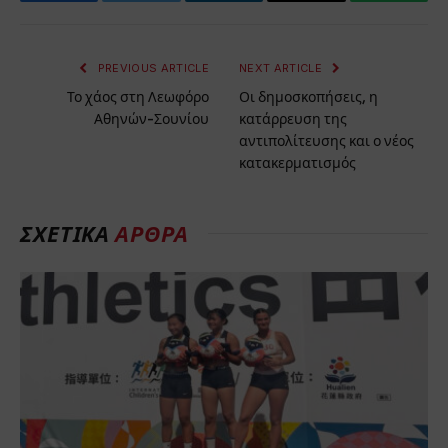
Facebook
Twitter
LinkedIn
Email
WhatsA
PREVIOUS ARTICLE
NEXT ARTICLE
Το χάος στη Λεωφόρο
Οι δημοσκοπήσεις, η
Αθηνών-Σουνίου
κατάρρευση της
αντιπολίτευσης και ο νέος
κατακερματισμός
ΣΧΕΤΙΚΆ
ΆΡΘΡΑ