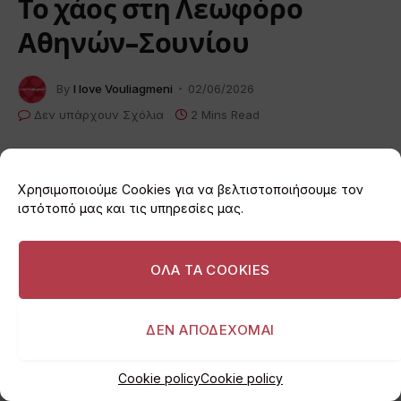
Το χάος στη Λεωφόρο
Αθηνών-Σουνίου
By
I love Vouliagmeni
02/06/2026
Δεν υπάρχουν Σχόλια
2 Mins Read
Χρησιμοποιούμε Cookies για να βελτιστοποιήσουμε τον
ιστότοπό μας και τις υπηρεσίες μας.
ΟΛΑ ΤΑ COOKIES
ΔΕΝ ΑΠΟΔΕΧΟΜΑΙ
Cookie policy
Cookie policy
Για ακόμα ένα βράδυ, η Λεωφόρος