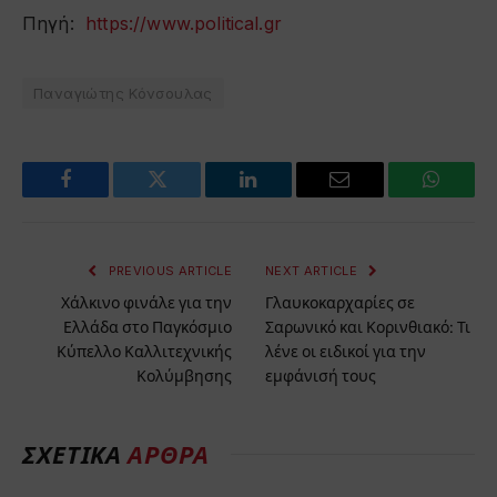
Πηγή:
https://www.political.gr
Παναγιώτης Κόνσουλας
Facebook
Twitter
LinkedIn
Email
WhatsA
PREVIOUS ARTICLE
NEXT ARTICLE
Χάλκινο φινάλε για την
Γλαυκοκαρχαρίες σε
Ελλάδα στο Παγκόσμιο
Σαρωνικό και Κορινθιακό: Τι
Κύπελλο Καλλιτεχνικής
λένε οι ειδικοί για την
Κολύμβησης
εμφάνισή τους
ΣΧΕΤΙΚΑ
ΑΡΘΡΑ