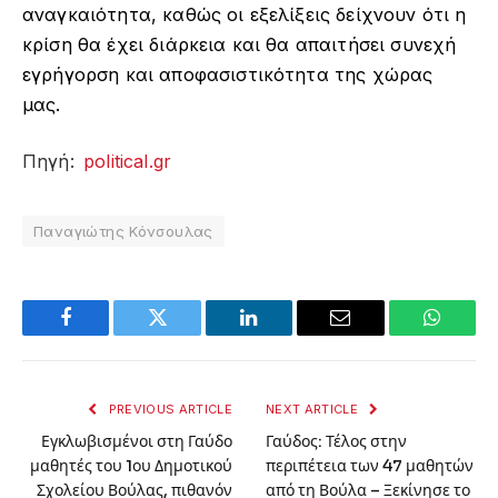
αναγκαιότητα, καθώς οι εξελίξεις δείχνουν ότι η
κρίση θα έχει διάρκεια και θα απαιτήσει συνεχή
εγρήγορση και αποφασιστικότητα της χώρας
μας.
Πηγή:
political.gr
Παναγιώτης Κόνσουλας
Facebook
Twitter
LinkedIn
Email
WhatsA
PREVIOUS ARTICLE
NEXT ARTICLE
Εγκλωβισμένοι στη Γαύδο
Γαύδος: Τέλος στην
μαθητές του 1ου Δημοτικού
περιπέτεια των 47 μαθητών
Σχολείου Βούλας, πιθανόν
από τη Βούλα – Ξεκίνησε το