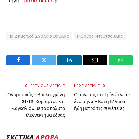
Πηγή:
protothema.gr
1ο Δημοτικό Σχολείο Βούλας
Γιώργος Ντούτσουλης
Facebook
Twitter
LinkedIn
Email
WhatsA
PREVIOUS ARTICLE
NEXT ARTICLE
Ολυμπιακός – Βουλιαγμένη
Ο πόλεμος στο Ιράν έκλεισε
21-12: Κυρίαρχος και
ένα μήνα – Και η Ελλάδα
«αγκαλιά» με το απόλυτο
ήδη μετρά τις συνέπειες
πλεονέκτημα έδρας
ΣΧΕΤΙΚΆ
ΆΡΘΡΑ