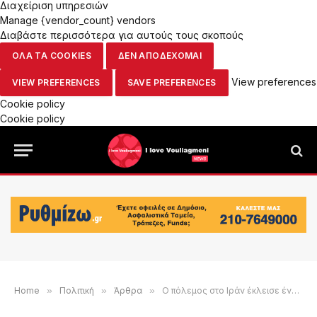
Διαχείριση υπηρεσιών
Manage {vendor_count} vendors
Διαβάστε περισσότερα για αυτούς τους σκοπούς
ΟΛΑ ΤΑ COOKIES
ΔΕΝ ΑΠΟΔΕΧΟΜΑΙ
View preferences
VIEW PREFERENCES
SAVE PREFERENCES
Cookie policy
Cookie policy
Home
»
Πολιτική
»
Άρθρα
»
Ο πόλεμος στο Ιράν έκλεισε ένα μήνα – Και η Ελλάδα ήδη μετρά τις συνέπειες