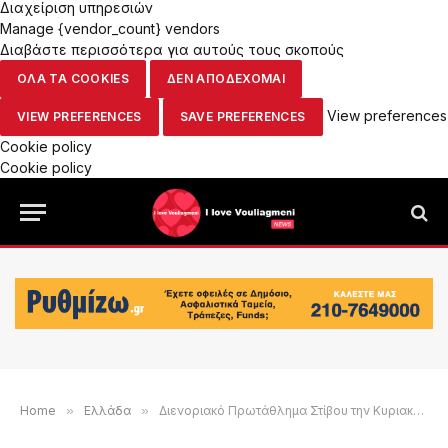
Διαχείριση υπηρεσιών
Manage {vendor_count} vendors
Διαβάστε περισσότερα για αυτούς τους σκοπούς
ΟΛΑ ΤΑ COOKIES
ΔΕΝ ΑΠΟΔΕΧΟΜΑΙ
View preferences
VIEW PREFERENCES
SAVE PREFERENCES
Cookie policy
Cookie policy
Home
»
Ελλάδα
»
Διενοριακό Πρωτάθλημα Στίβου την Κυριακή 14 Ιουνίου υπό την Ιερά Μητρόπολη Γλυφάδας, Ελληνικού, Βούλας, Βουλιαγμένης και Βάρης