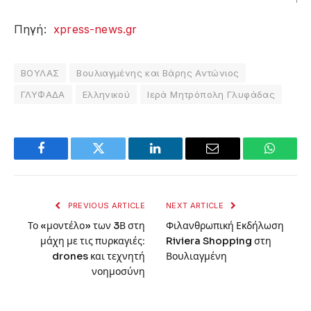
Πηγή:
xpress-news.gr
ΒΟΥΛΑΣ
Βουλιαγμένης και Βάρης Αντώνιος
ΓΛΥΦΑΔΑ
Ελληνικού
Ιερά Μητρόπολη Γλυφάδας
Facebook
Twitter
LinkedIn
Email
WhatsA
PREVIOUS ARTICLE
NEXT ARTICLE
Το «μοντέλο» των 3Β στη
Φιλανθρωπική Εκδήλωση
μάχη με τις πυρκαγιές:
Riviera Shopping στη
drones και τεχνητή
Βουλιαγμένη
νοημοσύνη