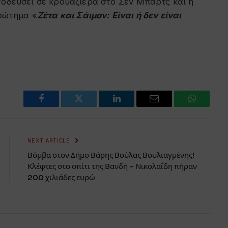
νοδεύσει σε κρουαζιέρα στο Σεν Μπαρτς και η
ερώτημα «
Ζέτα και Σάιμον: Είναι ή δεν είναι
Facebook
Twitter
LinkedIn
Email
WhatsAp
NEXT ARTICLE
Βόμβα στον Δήμο Βάρης Βούλας Βουλιαγμένης!
Κλέφτες στο σπίτι της Βανδή – Νικολαΐδη πήραν
200 χιλιάδες ευρώ