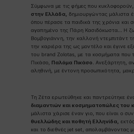
Σύμφωνα με τις φήμες που κυκλοφορούν
στην Ελλάδα,
δημιουργώντας μάλιστα έν
όπου πέρασε τα παιδικά της χρόνια και
αγαπημένο της Πάρη Κασιδόκωστα… Η ζωή
Βομβογιάννη, την καλλονή ντεμπιτάντ τ
την καριέρα της ως μοντέλο και έγινε ε
του brand Zolotas, με τα κοσμήματα που τ
Πικάσο,
Παλόμα Πικάσο
. Ανεξάρτητη, α
αληθινή, με έντονη προσωπικότητα, μακρ
Τη Ζέτα ερωτεύθηκε και παντρεύτηκε έν
διαμαντιών και κοσμηματοπώλες του 
μάλιστα χάρισε έναν γιο, που είναι ο συν
θυελλώδης και ποθητή Ελληνίδα,
εκτός
και το διεθνές jet set, απολαμβάνοντας 