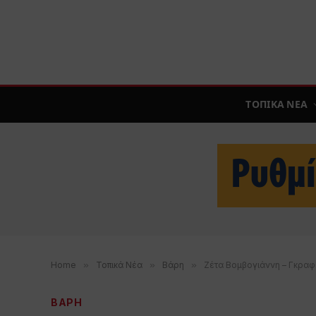
ΤΟΠΙΚΑ ΝΕΑ
Home
»
Τοπικά Νέα
»
Βάρη
»
Ζέτα Βομβογιάννη – Γκραφ
ΒΑΡΗ