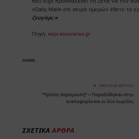
που είχε προσκαλέσει τη Ζέτα να τον συ
«Daily Mail» επί σειρά ημερών έθετε το 
ζευγάρι;»
Πηγή:
espressonews.gr
SHARE.
PREVIOUS ARTICLE
“Τρύπες Καραμανλή” – Παραδόθηκαν στην
κυκλοφορία και οι δύο λωρίδες
ΣΧΕΤΙΚΑ
ΑΡΘΡΑ