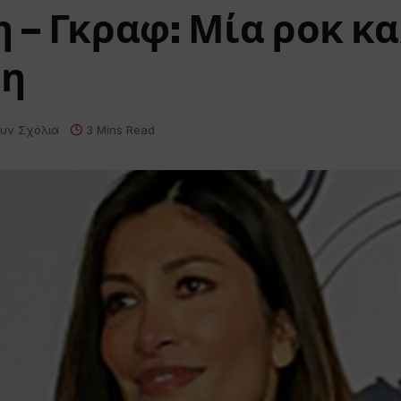
 – Γκραφ: Μία ροκ κ
νη
υν Σχόλια
3 Mins Read