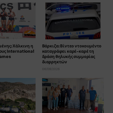
μένης: Χάλκινη η
Βάρκιζα: Βίντεο ντοκουμέντο
υς International
καταγράφει καρέ-καρέ τη
Games
δράση θηλυκής συμμορίας
διαρρηκτών
06/08/2026