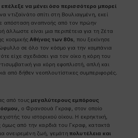
,
επέλεξε να μένει όσο περισσότερο μπορεί
α ντιζαϊνάτο σπίτι στη Βουλιαγμένη, εκεί
 σε απόσταση αναπνοής από τον πρώην
 άλλωστε είναι μια περιπέτεια για τη Ζέτα
ης κοσμικής
Αθήνας των 80s
, που ξεκίνησε
ξώφυλλο σε όλο τον κόσμο για την καμπάνια
ότε είχε σχεδιάσει για τον οίκο η κόρη του
ντισυμβατική για κόρη εφοπλιστή, απλή και
ιά από δήθεν νεοπλουτίστικες συμπεριφορές.
ας από τους
μεγαλύτερους εμπόρους
κόσμου,
ο Φρανσουά Γκραφ, στον οποίο
εχιστής του ιστορικού οίκου. Η εκρηκτική,
 όμως από την καρδιά του Γκραφ, κατακτά
μια ονειρεμένη ζωή, γεμάτη
πολυτέλεια και