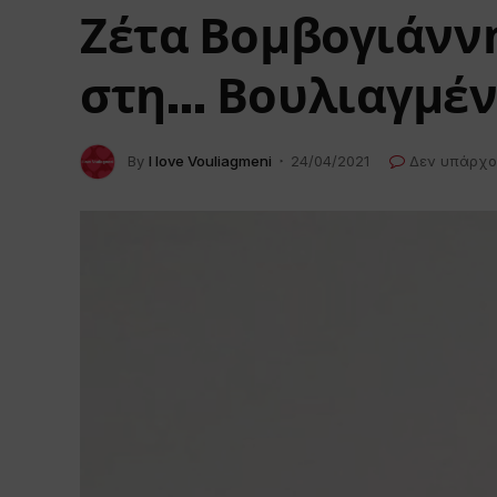
Ζέτα Βομβογιάννη
στη… Βουλιαγμέ
By
I love Vouliagmeni
24/04/2021
Δεν υπάρχο