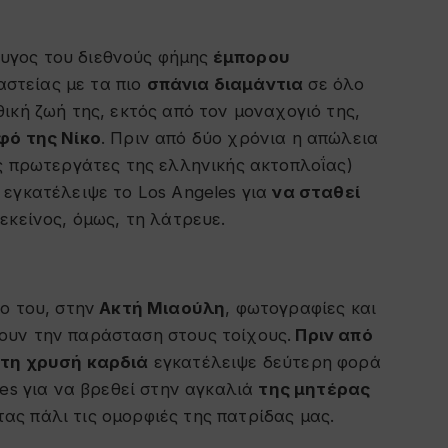
υγος του διεθνούς φήμης
έμπορου
στείας με τα πιο
σπάνια διαμάντια
σε όλο
ική ζωή της, εκτός από τον μοναχογιό της,
φό της Νίκο
. Πριν από δύο χρόνια η απώλεια
ς πρωτεργάτες της ελληνικής ακτοπλοΐας)
ι εγκατέλειψε το Los Angeles για
να σταθεί
εκείνος, όμως, τη λάτρευε.
ο του, στην
Ακτή Μιαούλη
, φωτογραφίες και
ουν την παράσταση στους τοίχους.
Πριν από
 τη χρυσή καρδιά
εγκατέλειψε δεύτερη φορά
les για να βρεθεί στην αγκαλιά
της μητέρας
ας πάλι τις ομορφιές της πατρίδας μας.