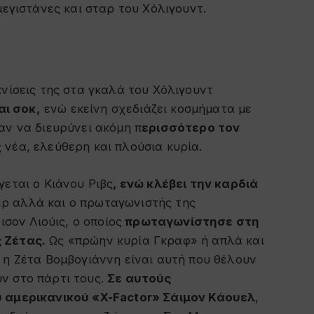
εγιστάνες και σταρ του Χόλιγουντ.
ανίσεις της στα γκαλά του Χόλιγουντ
ι σοκ,
ενώ εκείνη σχεδιάζει κοσμήματα με
αν να διευρύνει ακόμη π
ερισσότερο τον
ς νέα, ελεύθερη και πλούσια κυρία.
γεται ο Κιάνου Ριβς
, ενώ κλέβει την καρδιά
ρ αλλά και ο πρωταγωνιστής της
ισον Λιούις, ο οποίος
πρωταγωνίστησε στη
 Ζέτας.
Ως «πρώην κυρία Γκραφ» ή απλά και
 η Ζέτα Βομβογιάννη είναι αυτή που θέλουν
ν στο πάρτι τους.
Σε αυτούς
υ αμερικανικού «X-Factor» Σάιμον Κάουελ
,