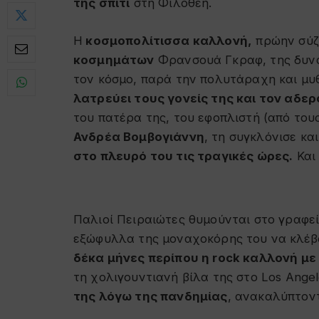
της σπίτι
στη Φιλοθέη.
Η
κοσμοπολίτισσα καλλονή,
πρώην σύζ
κοσμημάτων
Φρανσουά Γκραφ, της δυνα
τον κόσμο, παρά την πολυτάραχη και μυθ
λατρεύει τους γονείς της και τον αδερ
του πατέρα της, του εφοπλιστή (από του
Ανδρέα Βομβογιάννη
, τη συγκλόνισε κα
στο πλευρό του τις τραγικές ώρες.
Και 
Παλιοί Πειραιώτες θυμούνται στο γραφεί
εξώφυλλα της μοναχοκόρης του να κλέβ
δέκα μήνες περίπου η rock καλλονή με
τη χολιγουντιανή βίλα της στο Los Ange
της λόγω της πανδημίας
, ανακαλύπτοντ