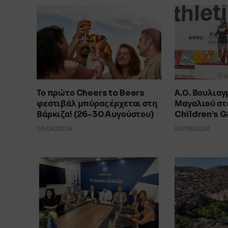
Το πρώτο Cheers to Beers
Α.Ο. Βουλιαγ
φεστιβάλ μπύρας έρχεται στη
Μαγαλιού στο
Βάρκιζα! (26-30 Aυγούστου)
Children’s 
06/08/2026
06/08/2026