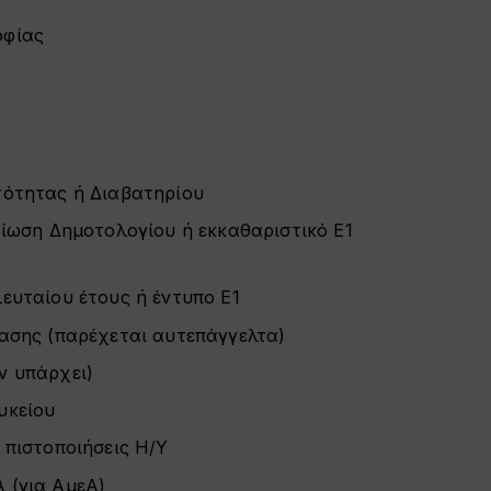
οφίας
τότητας ή Διαβατηρίου
αίωση Δημοτολογίου ή εκκαθαριστικό Ε1
ευταίου έτους ή έντυπο Ε1
ασης (παρέχεται αυτεπάγγελτα)
ν υπάρχει)
υκείου
 πιστοποιήσεις Η/Υ
 (για ΑμεΑ)