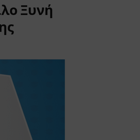
ιλο Ξυνή
ης