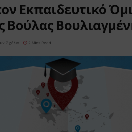
τον Εκπαιδευτικό Όμ
ς Βούλας Βουλιαγμέν
υν Σχόλια
2 Mins Read