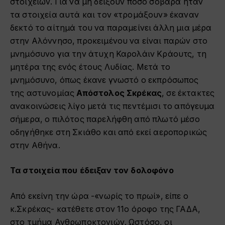
στοιχείων. Για να μη δείξουν πόσο σοβαρά ήταν
τα στοιχεία αυτά και τον «τρομάξουν» έκαναν
δεκτό το αίτημά του να παραμείνει άλλη μια μέρα
στην Αλόννησο, προκειμένου να είναι παρών στο
μνημόσυνο για την άτυχη Καρολάιν Κράουτς, τη
μητέρα της ενός έτους Λυδίας. Μετά το
μνημόσυνο, όπως έκανε γνωστό ο εκπρόσωπος
της αστυνομίας
Απόστολος Σκρέκας
, σε έκτακτες
ανακοινώσεις λίγο μετά τις πεντέμισι το απόγευμα
σήμερα, ο πιλότος παρελήφθη από πλωτό μέσο
οδηγήθηκε στη Σκιάθο και από εκεί αεροπορικώς
στην Αθήνα.
Τα στοιχεία που έδειξαν τον δολοφόνο
Από εκείνη την ώρα -«νωρίς το πρωί», είπε ο
κ.Σκρέκας- κατέθετε στον 11ο όροφο της ΓΑΔΑ,
στο τμήμα Ανθρωποκτονιών. Ωστόσο, οι