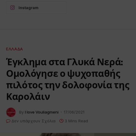
Instagram
ΕΛΛΆΔΑ
Έγκλημα στα Γλυκά Νερά:
Ομολόγησε ο ψυχοπαθής
πιλότος την δολοφονία της
Καρολάιν
By
I love Vouliagmeni
17/06/2021
Δεν υπάρχουν Σχόλια
3 Mins Read