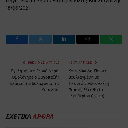
Πηγή: Δελτίο Δήμου Βάρης-Βούλας-Βουλιαγμένης
18/06/2021
Facebook
Twitter
LinkedIn
Email
WhatsA
PREVIOUS ARTICLE
NEXT ARTICLE
Έγκλημα στα Γλυκά Νερά:
Καφεδάκι Λε-Πα στη
Ομολόγησε ο ψυχοπαθής
Βουλιαγμένη με
πιλότος την δολοφονία της
Τριαντάφυλλο, Αλέξη
Καρολάιν
Παππά, Ελευθερία
Ελευθερίου (φωτό)
ΣΧΕΤΙΚΑ
ΑΡΘΡΑ