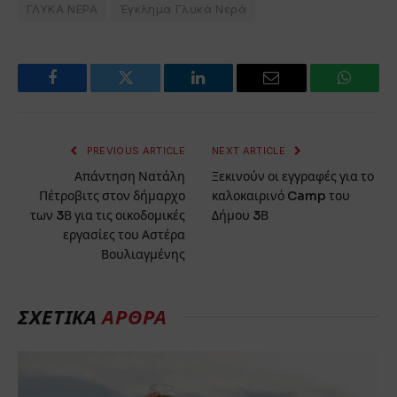
ΓΛΥΚΑ ΝΕΡΑ
Έγκλημα Γλυκά Νερά
Facebook
Twitter
LinkedIn
Email
WhatsA
PREVIOUS ARTICLE
NEXT ARTICLE
Απάντηση Νατάλη
Ξεκινούν οι εγγραφές για το
Πέτροβιτς στον δήμαρχο
καλοκαιρινό Camp του
των 3Β για τις οικοδομικές
Δήμου 3Β
εργασίες του Αστέρα
Βουλιαγμένης
ΣΧΕΤΙΚΆ
ΆΡΘΡΑ