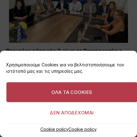
Περιφέρεια Αττικής: Τι είναι το Παρατηρητήριο
Έργων και πότε θα ξεκινήσει η λειτουργία του
Χρησιμοποιούμε Cookies για να βελτιστοποιήσουμε τον
06/08/2026
ιστότοπό μας και τις υπηρεσίες μας.
ΟΛΑ ΤΑ COOKIES
ΔΕΝ ΑΠΟΔΕΧΟΜΑΙ
Cookie policy
Cookie policy