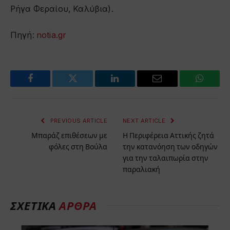
Ρήγα Φεραίου, Καλύβια).
Πηγή:
notia.gr
Facebook
Twitter
LinkedIn
Email
WhatsA
PREVIOUS ARTICLE
NEXT ARTICLE
Μπαράζ επιθέσεων με
Η Περιφέρεια Αττικής ζητά
φόλες στη Βούλα
την κατανόηση των οδηγών
για την ταλαιπωρία στην
παραλιακή
ΣΧΕΤΙΚΆ
ΆΡΘΡΑ