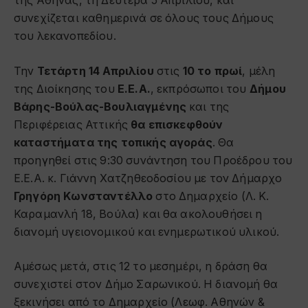
της Αθήνας, τη Δευτέρα 5 Απριλίου, και
συνεχίζεται καθημερινά σε όλους τους Δήμους
του λεκανοπεδίου.
Την
Τετάρτη 14 Απριλίου
στις
10 το πρωί
, μέλη
της Διοίκησης του
Ε.Ε.Α.
, εκπρόσωποι του
Δήμου
Βάρης-Βούλας-Βουλιαγμένης
και της
Περιφέρειας Αττικής
θα επισκεφθούν
καταστήματα της τοπικής αγοράς
. Θα
προηγηθεί στις 9:30 συνάντηση του Προέδρου του
Ε.Ε.Α. κ. Γιάννη Χατζηθεοδοσίου με τον Δήμαρχο
Γρηγόρη Κωνσταντέλλο
στο Δημαρχείο (Λ. Κ.
Καραμανλή 18, Βούλα) και θα ακολουθήσει η
διανομή υγειονομικού και ενημερωτικού υλικού.
Αμέσως μετά, στις 12 το μεσημέρι, η δράση θα
συνεχιστεί στον Δήμο Σαρωνικού. Η διανομή θα
ξεκινήσει από το Δημαρχείο (Λεωφ. Αθηνών &