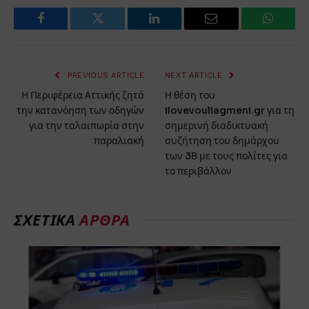
Facebook
Twitter
LinkedIn
Email
WhatsA
PREVIOUS ARTICLE
NEXT ARTICLE
Η Περιφέρεια Αττικής ζητά
Η θέση του
την κατανόηση των οδηγών
ilovevouliagmeni.gr για τη
για την ταλαιπωρία στην
σημερινή διαδικτυακή
παραλιακή
συζήτηση του δημάρχου
των 3Β με τους πολίτες για
το περιβάλλον
ΣΧΕΤΙΚΑ
ΑΡΘΡΑ