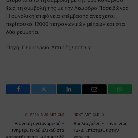
ρεύματα από τη συμβολή με την οδό Καλύμνου
έως τη συμβολή της με την Λεωφόρο Ποσειδώνος.
Η συνολική επιφάνεια επέμβασης ανέρχεται
περίπου σε 12000 τετραγωνικών μέτρων και στα
δύο ρεύματα.
Πηγή: Περιφέρεια Αττικής / notia.gr
Facebook
Twitter
LinkedIn
Email
WhatsA
PREVIOUS ARTICLE
NEXT ARTICLE
Διανομή υγειονομικού –
Βουλιαγμένη – Πανιώνιος
ενημερωτικού υλικού στα
13-2: Επέστρεψε στην
καταστήματα των Δήμων 3Β
κορυφή