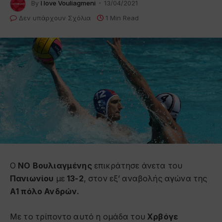
By
I love Vouliagmeni
13/04/2021
Δεν υπάρχουν Σχόλια
1 Min Read
Ο
ΝΟ Βουλιαγμένης
επικράτησε άνετα του
Πανιωνίου
με
13-2
, στον εξ’ αναβολής αγώνα της
Α1 πόλο Ανδρών.
Με το τρίποντο αυτό η ομάδα του
Χρβόγε