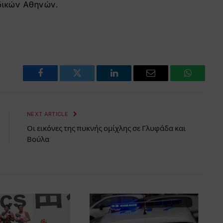
δικών Αθηνών.
Facebook
Twitter
LinkedIn
Email
WhatsAp
NEXT ARTICLE
Οι εικόνες της πυκνής ομίχλης σε Γλυφάδα και
Βούλα