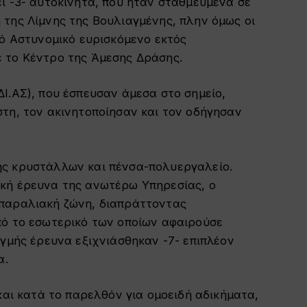
ι -3- αυτοκίνητα, που ήταν σταθμευμένα σε
της Λίμνης της Βουλιαγμένης, πλην όμως οι
πό Αστυνομικό ευρισκόμενο εκτός
 το Κέντρο της Άμεσης Δράσης.
Ι.ΑΣ), που έσπευσαν άμεσα στο σημείο,
τη, τον ακινητοποίησαν και τον οδήγησαν
ης κρυστάλλων και πένσα-πολυεργαλείο.
κή έρευνα της ανωτέρω Υπηρεσίας, ο
 παραλιακή ζώνη, διαπράττοντας
πό το εσωτερικό των οποίων αφαιρούσε
ιγμής έρευνα εξιχνιάσθηκαν -7- επιπλέον
α.
και κατά το παρελθόν για ομοειδή αδικήματα,