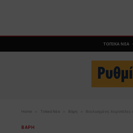
ΤΟΠΙΚΑ ΝΕΑ
Home
»
Τοπικά Νέα
»
Βάρη
»
Βουλιαγμένη: Χειροπέδες σ
ΒΑΡΗ