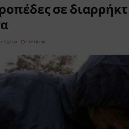
ιροπέδες σε διαρρήκ
τα
ν Σχόλια
1 Min Read