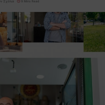
ν Σχόλια
9 Mins Read