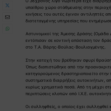
Ο 38χρονος λίγο νωρίτερα είχε διαρρήξε
υπαίθριο χώρο στάθμευσης στην περιοχή 
κινήσεις του αυτές έγιναν αντιληπτές α
διατεταγμένης υπηρεσίας που ενημέρωσε
Αστυνομικοί της Άμεσης Δράσης (Ομάδα Δ
εντόπισαν σε κοντινή απόσταση τον δράσ
στο Τ.Α. Βάρης-Βούλας-Βουλιαγμένης.
Στην κατοχή του βρέθηκαν σφυρί θραύσ
Όπως διαπιστώθηκε από την προανακριτι
κατηγορούμενος δραστηριοποιείτο στην
συστηματικά διαρρήξεις αυτοκινήτων, α
κυρίως χρηματικά ποσά. Από τη μέχρι στ
περιπτώσεις κλοπών από Ι.Χ.Ε. αυτοκίνητ
Οι συλληφθείς, ο οποίος έχει συλληφθεί 