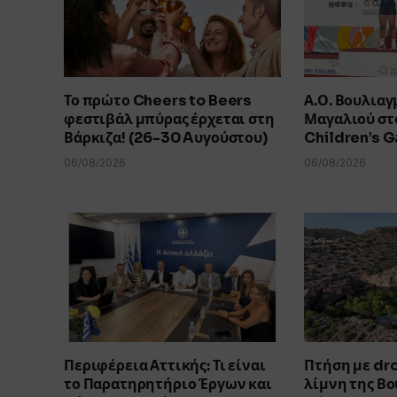
Το πρώτο Cheers to Beers
Α.Ο. Βουλιαγ
φεστιβάλ μπύρας έρχεται στη
Μαγαλιού στο
Βάρκιζα! (26-30 Aυγούστου)
Children’s 
06/08/2026
06/08/2026
Περιφέρεια Αττικής: Τι είναι
Πτήση με dr
το Παρατηρητήριο Έργων και
λίμνη της Β