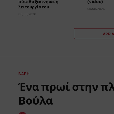
πότε θα ξεκινήσει η
(video)
λειτουργία του
05/08/2026
06/08/2026
ADD 
ΒΆΡΗ
Ένα πρωί στην π
Βούλα