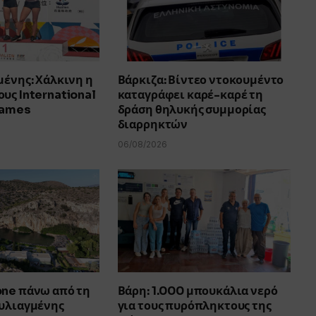
μένης: Χάλκινη η
Βάρκιζα: Βίντεο ντοκουμέντο
υς International
καταγράφει καρέ-καρέ τη
Games
δράση θηλυκής συμμορίας
διαρρηκτών
06/08/2026
one πάνω από τη
Βάρη: 1.000 μπουκάλια νερό
ουλιαγμένης
για τους πυρόπληκτους της