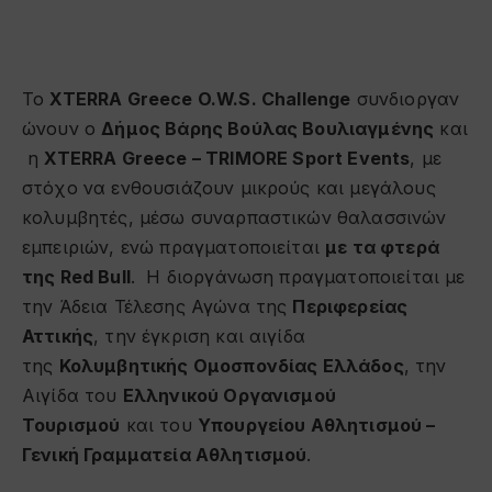
Το
XTERRA
Greece
O
.
W
.
S
.
Challenge
συνδιοργαν
ώνουν ο
Δήμος Βάρης Βούλας Βουλιαγμένης
και
η
XTERRA
Greece
–
TRIMORE
Sport
Events
, με
στόχο να ενθουσιάζουν μικρούς και μεγάλους
κολυμβητές, μέσω συναρπαστικών θαλασσινών
εμπειριών, ενώ πραγματοποιείται
με τα φτερά
της
Red
Bull
. Η διοργάνωση πραγματοποιείται με
την Άδεια Τέλεσης Αγώνα της
Περιφερείας
Αττικής
, την έγκριση και αιγίδα
της
Κολυμβητικής Ομοσπονδίας Ελλάδος
, την
Αιγίδα του
Ελληνικού Οργανισμού
Τουρισμού
και του
Υπουργείου Αθλητισμού –
Γενική Γραμματεία Αθλητισμού
.