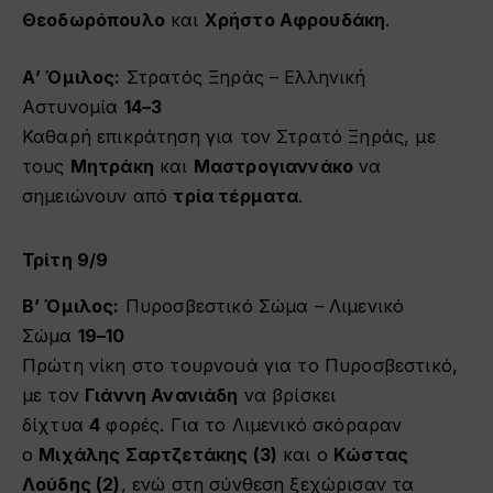
Θεοδωρόπουλο
και
Χρήστο Αφρουδάκη
.
Α’ Όμιλος:
Στρατός Ξηράς – Ελληνική
Αστυνομία
14–3
Καθαρή επικράτηση για τον Στρατό Ξηράς, με
τους
Μητράκη
και
Μαστρογιαννάκο
να
σημειώνουν από
τρία τέρματα
.
Τρίτη 9/9
Β’ Όμιλος:
Πυροσβεστικό Σώμα – Λιμενικό
Σώμα
19–10
Πρώτη νίκη στο τουρνουά για το Πυροσβεστικό,
με τον
Γιάννη Ανανιάδη
να βρίσκει
δίχτυα
4
φορές. Για το Λιμενικό σκόραραν
ο
Μιχάλης Σαρτζετάκης (3)
και ο
Κώστας
Λούδης (2)
, ενώ στη σύνθεση ξεχώρισαν τα