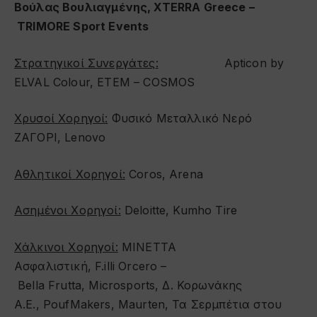
Βούλας Βουλιαγμένης,
XTERRA
Greece
–
TRIMORE
Sport
Events
Στρατηγικοί
Συνεργάτες
:
Apticon by
ELVAL Colour, ETEM – COSMOS
Χρυσοί Χορηγοί:
Φυσικό Μεταλλικό Νερό
ΖΑΓΟΡΙ, Lenovo
Αθλητικοί Χορηγοί:
Coros, Arena
Ασημένοι Χορηγοί:
Deloitte, Kumho Tire
Χάλκινοι Χορηγοί:
ΜΙΝΕΤΤΑ
Ασφαλιστική, F.illi Orcero –
Bella Frutta, Microsports, Δ. Κορωνάκης
Α.Ε., PoufMakers, Maurten, Τα Σερμπέτια στου