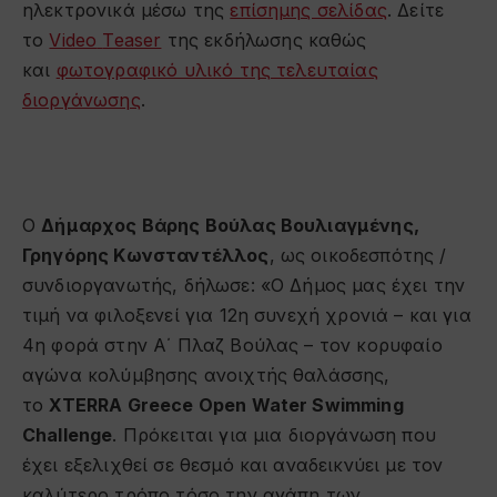
ηλεκτρονικά μέσω της
επίσημης σελίδας
. Δείτε
το
Video
Teaser
της εκδήλωσης καθώς
και
φωτογραφικό υλικό της τελευταίας
διοργάνωσης
.
Ο
Δήμαρχος Βάρης Βούλας Βουλιαγμένης,
Γρηγόρης Κωνσταντέλλος
, ως οικοδεσπότης /
συνδιοργανωτής, δήλωσε: «Ο Δήμος μας έχει την
τιμή να φιλοξενεί για 12η συνεχή χρονιά – και για
4η φορά στην Α΄ Πλαζ Βούλας – τον κορυφαίο
αγώνα κολύμβησης ανοιχτής θαλάσσης,
το
XTERRA Greece Open Water Swimming
Challenge
. Πρόκειται για μια διοργάνωση που
έχει εξελιχθεί σε θεσμό και αναδεικνύει με τον
καλύτερο τρόπο τόσο την αγάπη των