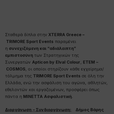
Σταθερά δίπλα στην
XTERRA
Greece
–
TRIMORE
Sport
Events
παραμένει
η
συνεχιζόμενη και “αδιάλειπτη”
εμπιστοσύνη
των Στρατηγικών της
Συνεργατών
Apticon
by
Elval
Colour
,
ΕΤΕΜ –
COSMOS
, οι οποίοι στηρίζουν κάθε εγχείρημα/
τόλμημα της
TRIMORE
Sport
Events
σε όλη την
Ελλάδα, ενώ την ασφάλιση του αγώνα, αθλητών,
εθελοντών και εργαζομένων, προσφέρει όπως
πάντα η
ΜΙΝΕΤΤΑ Ασφαλιστική
.
Διοργάνωση – Συνδιοργάνωση:
Δήμος Βάρης