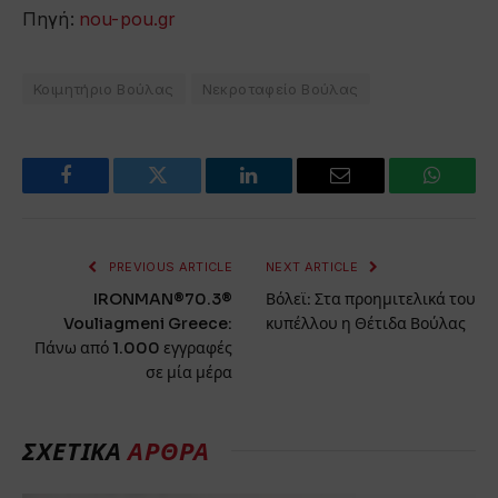
Πηγή:
nou-pou.gr
Κοιμητήριο Βούλας
Νεκροταφείο Βούλας
Facebook
Twitter
LinkedIn
Email
WhatsA
PREVIOUS ARTICLE
NEXT ARTICLE
IRONMAN®70.3®
Βόλεϊ: Στα προημιτελικά του
Vouliagmeni Greece:
κυπέλλου η Θέτιδα Βούλας
Πάνω από 1.000 εγγραφές
σε μία μέρα
ΣΧΕΤΙΚΆ
ΆΡΘΡΑ