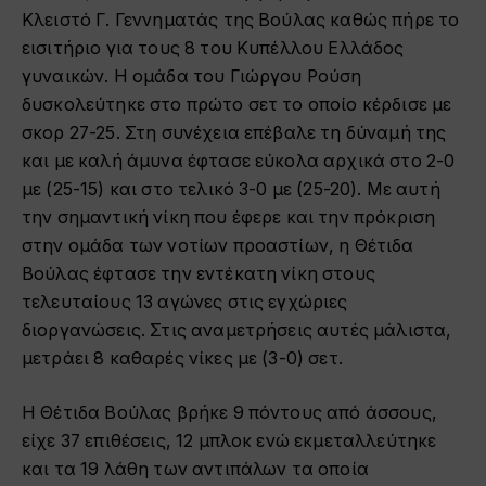
Κλειστό Γ. Γεννηματάς της Βούλας καθώς πήρε το
εισιτήριο για τους 8 του Κυπέλλου Ελλάδος
γυναικών. Η ομάδα του Γιώργου Ρούση
δυσκολεύτηκε στο πρώτο σετ το οποίο κέρδισε με
σκορ 27-25. Στη συνέχεια επέβαλε τη δύναμή της
και με καλή άμυνα έφτασε εύκολα αρχικά στο 2-0
με (25-15) και στο τελικό 3-0 με (25-20). Με αυτή
την σημαντική νίκη που έφερε και την πρόκριση
στην ομάδα των νοτίων προαστίων, η Θέτιδα
Βούλας έφτασε την εντέκατη νίκη στους
τελευταίους 13 αγώνες στις εγχώριες
διοργανώσεις. Στις αναμετρήσεις αυτές μάλιστα,
μετράει 8 καθαρές νίκες με (3-0) σετ.
Η Θέτιδα Βούλας βρήκε 9 πόντους από άσσους,
είχε 37 επιθέσεις, 12 μπλοκ ενώ εκμεταλλεύτηκε
και τα 19 λάθη των αντιπάλων τα οποία