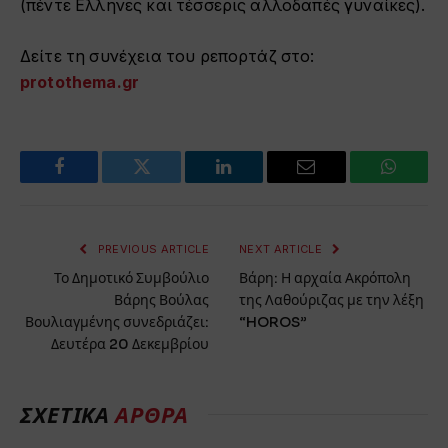
(πέντε Ελληνες και τέσσερις αλλοδαπές γυναίκες).
Δείτε τη συνέχεια του ρεπορτάζ στο:
protothema.gr
Facebook
Twitter
LinkedIn
Email
WhatsA
PREVIOUS ARTICLE
NEXT ARTICLE
Το Δημοτικό Συμβούλιο
Βάρη: Η αρχαία Ακρόπολη
Βάρης Βούλας
της Λαθούριζας με την λέξη
Βουλιαγμένης συνεδριάζει:
“HOROS”
Δευτέρα 20 Δεκεμβρίου
ΣΧΕΤΙΚΆ
ΆΡΘΡΑ