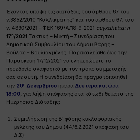
Έχοντας υπόψη τις διατάξεις
του άρθρου 67 του
ν.3852/2010 “Καλλικράτης” και
του άρθρου
67, του
ν. 4830/2021 – ΦΕΚ 169/Α/18-9-2021
συγκ
αλείται η
η
17
/2021
Τακτική – Μικτή – Συνεδρίαση του
Δημοτικού Συμβουλίου του Δήμου Βάρης –
Βούλας – Βουλιαγμέν
ης. Παρακαλείσθε έως την
Παρασκευή
17
/1
2
/2021 να ενημερώσετε το
προεδρείο αναφορικά με τον τρόπο συμμετοχής
σας σε αυτή. Η συνεδρίαση θα πραγματοποιηθεί
η
την
20
Δεκεμβρίου
ημέρα
Δευτέρα
και ώρα
18:00
,
για
λή
ψη απόφασης στα κάτωθι θέματα της
Ημερήσιας Διάταξης
:
Συμπλήρωση της Β΄ φάσης κυκλοφοριακής
μελέτης του Δήμου (44/6.2.2021 απόφαση του
Δ.Σ).