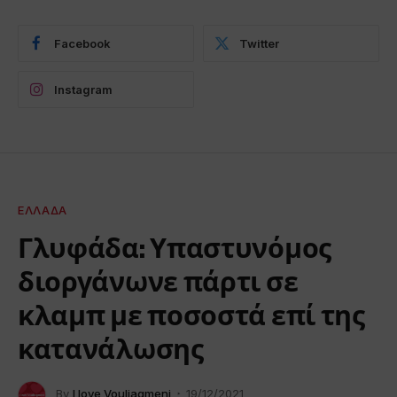
Facebook
Twitter
Instagram
ΕΛΛΆΔΑ
Γλυφάδα: Υπαστυνόμος
διοργάνωνε πάρτι σε
κλαμπ με ποσοστά επί της
κατανάλωσης
By
I love Vouliagmeni
19/12/2021