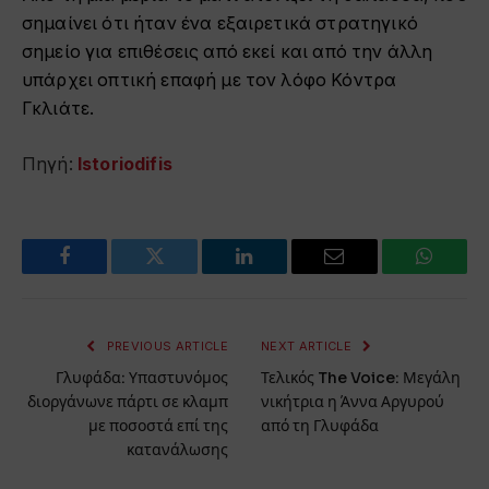
σημαίνει ότι ήταν ένα εξαιρετικά στρατηγικό
σημείο για επιθέσεις από εκεί και από την άλλη
υπάρχει οπτική επαφή με τον λόφο Κόντρα
Γκλιάτε.
Πηγή:
Ιstoriodifis
Facebook
Twitter
LinkedIn
Email
WhatsA
PREVIOUS ARTICLE
NEXT ARTICLE
Γλυφάδα: Υπαστυνόμος
Τελικός The Voice: Μεγάλη
διοργάνωνε πάρτι σε κλαμπ
νικήτρια η Άννα Αργυρού
με ποσοστά επί της
από τη Γλυφάδα
κατανάλωσης