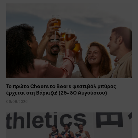
Το πρώτο Cheers to Beers φεστιβάλ μπύρας
έρχεται στη Βάρκιζα! (26-30 Aυγούστου)
06/08/2026