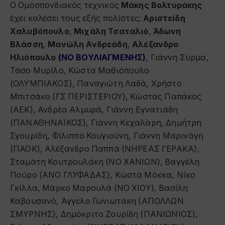
Ο Ομοσπονδιακός τεχνικός
Μάκης Βολτυράκης
έχει καλέσει τους εξής πολίστες:
Αριστείδη
Χαλυβόπουλο
,
Μιχάλη Τσαταλιό
,
Άδωνη
Βλάσση
,
Μανώλη Ανδρεάδη
,
Αλέξανδρο
Ηλιόπουλο
(ΝΟ ΒΟΥΛΙΑΓΜΕΝΗΣ)
, Γιάννη Σύρμα,
Τάσο Μυρίλο, Κώστα Μαθιόπουλο
(ΟΛΥΜΠΙΑΚΟΣ), Παναγιώτη Λαδά, Χρήστο
Μπιτσάκο (ΓΣ ΠΕΡΙΣΤΕΡΙΟΥ), Κώστας Παπάκος
(ΑΕΚ), Ανδρέα Αλμυρά, Γιάννη Εγνατιάδη
(ΠΑΝΑΘΗΝΑΪΚΟΣ), Γιάννη Κεχαλάρη, Δημήτρη
Σγουρίδη, Φίλιππο Κουγιούνη, Γιάννη Μαρινάγη
(ΠΑΟΚ), Αλέξανδρο Παππά (ΝΗΡΕΑΣ ΓΕΡΑΚΑ),
Σταμάτη Κουτρουλάκη (ΝΟ ΧΑΝΙΩΝ), Βαγγέλη
Πούρο (ΑΝΟ ΓΛΥΦΑΔΑΣ), Κώστα Μόκκα, Νίκο
Γκίλλα, Μάρκο Μαρουλά (ΝΟ ΧΙΟΥ), Βασίλη
Καβουσανό, Άγγελο Γωνιωτάκη (ΑΠΟΛΛΩΝ
ΣΜΥΡΝΗΣ), Δημόκριτο Ζουρίδη (ΠΑΝΙΩΝΙΟΣ),