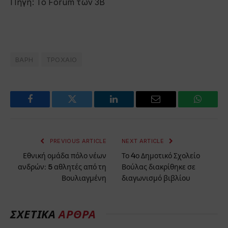
Πηγή: Το Forum των 3Β
ΒΑΡΗ
ΤΡΟΧΑΙΟ
Facebook
Twitter
LinkedIn
Email
WhatsA
PREVIOUS ARTICLE
NEXT ARTICLE
Εθνική ομάδα πόλο νέων
Το 4ο Δημοτικό Σχολείο
ανδρών: 5 αθλητές από τη
Βούλας διακρίθηκε σε
Βουλιαγμένη
διαγωνισμό βιβλίου
ΣΧΕΤΙΚΑ
ΑΡΘΡΑ