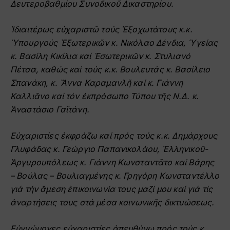
Δευτεροβαθμίου Συνοδικοῦ Δικαστηρίου.
Ἰδιαιτέρως εὐχαριστῶ τούς Ἐξοχωτάτους κ.κ.
Ὑπουργούς Ἐξωτερικῶν κ. Νικόλαο Δένδια, Ὑγείας
κ. Βασίλη Κικίλια καί Ἐσωτερικῶν κ. Στυλιανό
Πέτσα, καθώς καί τούς κ.κ. Βουλευτάς κ. Βασίλειο
Σπανάκη, κ. Ἄννα Καραμανλῆ καί κ. Γιάννη
Καλλιᾶνο καί τόν ἐκπρόσωπο Τύπου τῆς Ν.Δ. κ.
Ἀναστάσιο Γαϊτάνη.
Εὐχαριστίες ἐκφράζω καί πρός τούς κ.κ. Δημάρχους
Γλυφάδας κ. Γεώργιο Παπανικολάου, Ἑλληνικοῦ-
Ἀργυρουπόλεως κ. Γιάννη Κωνσταντᾶτο καί Βάρης
– Βούλας – Βουλιαγμένης κ. Γρηγόρη Κωνσταντέλλο
γιά τήν ἄμεση ἐπικοινωνία τους μαζί μου καί γιά τίς
ἀναρτήσεις τους στά μέσα κοινωνικῆς δικτυώσεως.
Εὐγνώμονες εὐχαριστίες ἀπευθύνω πρός τούς κ.