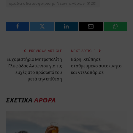
ομάδα υδατοσφαίρισης Νέων ανδρών (Κ20)
Facebook
Twitter
LinkedIn
Email
WhatsA
PREVIOUS ARTICLE
NEXT ARTICLE
Ευχαριστήριο Μητροπολίτη
Βάρη: Χτύπησε
Γλυφάδας Αντώνιου για τις
σταθμευμένο αυτοκίνητο
ευχές στο πρόσωπό του
και ντελαπάρισε
μετά την επίθεση
ΣΧΕΤΙΚΆ
ΆΡΘΡΑ