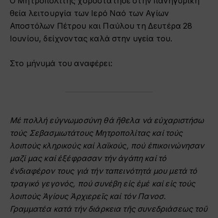
Ο Μητροπολίτης χοροστάτησε στην πανηγυρική
θεία λειτουργία των Ιερό Ναό των Αγίων
Αποστόλων Πέτρου και Παύλου τη Δευτέρα 28
Ιουνίου, δείχνοντας καλά στην υγεία του.
Στο μήνυμά του αναφέρει:
Μέ πολλή εὐγνωμοσύνη θά ἤθελα νά εὐχαριστήσω
τούς Σεβασμιωτάτους Μητροπολίτας καί τούς
λοιπούς κληρικούς καί λαϊκούς, πού ἐπικοινώνησαν
μαζί μας καί ἐξέφρασαν τήν ἀγάπη καί τό
ἐνδιαφέρον τους γιά τήν ταπεινότητά μου μετά τό
τραγικό γεγονός, πού συνέβη εἰς ἐμέ καί εἰς τούς
λοιπούς Ἁγίους Ἀρχιερεῖς καί τόν Πανοσ.
Γραμματέα κατά τήν διάρκεια τῆς συνεδριάσεως τοῦ