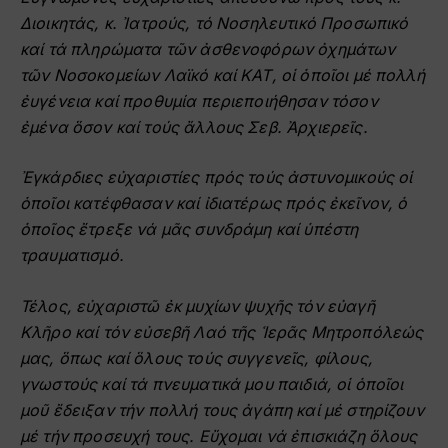
Διοικητάς, κ. Ἰατρούς, τό Νοσηλευτικό Προσωπικό
καί τά πληρώματα τῶν ἀσθενοφόρων ὀχημάτων
τῶν Νοσοκομείων Λαϊκό καί ΚΑΤ, οἱ ὁποῖοι μέ πολλή
ἐυγένεια καί προθυμία περιεποιήθησαν τόσον
ἐμένα ὅσον καί τούς ἄλλους Σεβ. Ἀρχιερεῖς.
Ἐγκάρδιες εὐχαριστίες πρός τούς ἀστυνομικούς οἱ
ὁποῖοι κατέφθασαν καί ἰδιατέρως πρός ἐκεῖνον, ὁ
ὁποῖος ἔτρεξε νά μᾶς συνδράμη καί ὑπέστη
τραυματισμό.
Τέλος, εὐχαριστῶ ἐκ μυχίων ψυχῆς τόν εὐαγῆ
Κλῆρο καί τόν εὐσεβῆ Λαό τῆς Ἱερᾶς Μητροπόλεώς
μας, ὅπως καί ὅλους τούς συγγενεῖς, φίλους,
γνωστούς καί τά πνευματικά μου παιδιά, οἱ ὁποῖοι
μοῦ ἔδειξαν τήν πολλή τους ἀγάπη καί μέ στηρίζουν
μέ τήν προσευχή τους. Εὔχομαι νά ἐπισκιάζη ὅλους