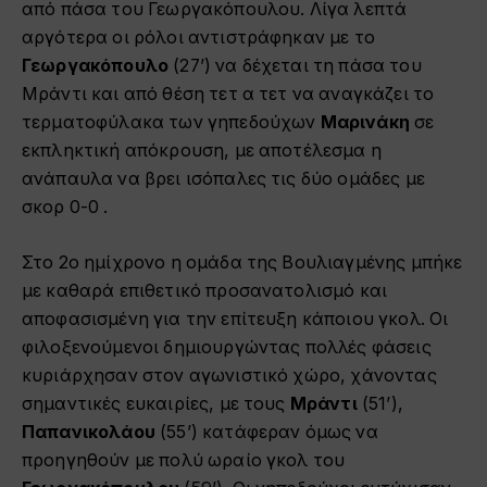
από πάσα του Γεωργακόπουλου. Λίγα λεπτά
αργότερα οι ρόλοι αντιστράφηκαν με το
Γεωργακόπουλο
(27’) να δέχεται τη πάσα του
Μράντι και από θέση τετ α τετ να αναγκάζει το
τερματοφύλακα των γηπεδούχων
Μαρινάκη
σε
εκπληκτική απόκρουση, με αποτέλεσμα η
ανάπαυλα να βρει ισόπαλες τις δύο ομάδες με
σκορ 0-0 .
Στο 2ο ημίχρονο η ομάδα της Βουλιαγμένης μπήκε
με καθαρά επιθετικό προσανατολισμό και
αποφασισμένη για την επίτευξη κάποιου γκολ. Οι
φιλοξενούμενοι δημιουργώντας πολλές φάσεις
κυριάρχησαν στον αγωνιστικό χώρο, χάνοντας
σημαντικές ευκαιρίες, με τους
Μράντι
(51’),
Παπανικολάου
(55’) κατάφεραν όμως να
προηγηθούν με πολύ ωραίο γκολ του