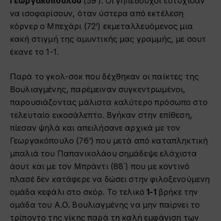
Γεωργακόπουλου
(59’). Οι γηπεδούχοι ευτύχισαν
να ισοφαρίσουν, όταν ύστερα από εκτέλεση
κόρνερ ο Μπεχάρι (72’) εκμεταλλευόμενος μια
κακή στιγμή της αμυντικής μας γραμμής, με σουτ
έκανε το 1-1.
Παρά το γκολ-σοκ που δέχθηκαν οι παίκτες της
Βουλιαγμένης, παρέμειναν συγκεντρωμένοι,
παρουσιάζοντας μάλιστα καλύτερο πρόσωπο στο
τελευταίο εικοσάλεπτο. Βγήκαν στην επίθεση,
πίεσαν ψηλά και απειλήσανε αρχικά με τον
Γεωργακόπουλο (76’) που μετά από καταπληκτική
μπαλιά του Παπανικολάου σημάδεψε ελάχιστα
άουτ και με τον Μπράντι (88΄) που με κοντινό
πλασέ δεν κατάφερε να δώσει στην φιλοξενούμενη
ομάδα κεφάλι στο σκόρ. Το τελικό
1-1
βρήκε την
ομάδα του Α.Ο. Βουλιαγμένης να μην παίρνει το
τρίποντο της νίκης παρά τη καλή εμφάνιση των