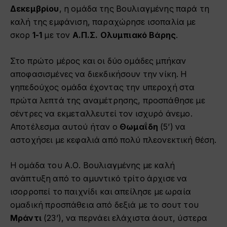
Δεκεμβρίου
, η ομάδα της Βουλιαγμένης παρά τη
καλή της εμφάνιση, παραχώρησε ισοπαλία με
σκορ
1-1
με τον
Α.Π.Σ. Ολυμπιακό Βάρης
.
Στο πρώτο μέρος και οι δύο ομάδες μπήκαν
αποφασισμένες να διεκδικήσουν την νίκη. Η
γηπεδούχος ομάδα έχοντας την υπεροχή στα
πρώτα λεπτά της αναμέτρησης, προσπάθησε με
σέντρες να εκμεταλλευτεί τον ισχυρό άνεμο.
Αποτέλεσμα αυτού ήταν ο
Θωμαΐδη
(5’) να
αστοχήσει με κεφαλιά από πολύ πλεονεκτική θέση.
Η ομάδα του Α.Ο. Βουλιαγμένης με καλή
ανάπτυξη από το αμυντικό τρίτο άρχισε να
ισορροπεί το παιχνίδι και απείλησε με ωραία
ομαδική προσπάθεια από δεξιά με το σουτ του
Μράντι
(23’), να περνάει ελάχιστα άουτ, ύστερα