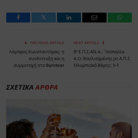
Facebook
Twitter
LinkedIn
Email
WhatsA
PREVIOUS ARTICLE
NEXT ARTICLE
Λάμπρος Κωνσταντάρας: η
Β’ Ε.Π.Σ.ΑΝ.Α.:΄Ισοπαλία
συνέντευξη και η
Α.Ο. Βουλιαγμένης με Α.Π.Σ.
συμμετοχή στο Survivor
Ολυμπιακό Βάρης: 1-1
ΣΧΕΤΙΚΆ
ΆΡΘΡΑ