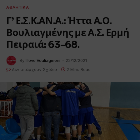
ΑΘΛΗΤΙΚΆ
Γ’ Ε.Σ.Κ.ΑΝ.Α.: Ήττα Α.Ο.
Βουλιαγμένης με Α.Σ. Ερμή
Πειραιά: 63-68.
By
I love Vouliagmeni
22/12/2021
Δεν υπάρχουν Σχόλια
2 Mins Read