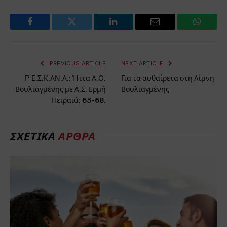
Facebook
Twitter
LinkedIn
Email
WhatsA
PREVIOUS ARTICLE
NEXT ARTICLE
Γ’ Ε.Σ.Κ.ΑΝ.Α.: Ήττα Α.Ο.
Για τα αυθαίρετα στη Λίμνη
Βουλιαγμένης με Α.Σ. Ερμή
Βουλιαγμένης
Πειραιά: 63-68.
ΣΧΕΤΙΚΑ
ΑΡΘΡΑ