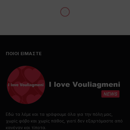
ΒΆΡΗ
Τόλης Βοσκόπουλος: Το
τελευταίο χειροκρότημα
στον σπουδαίο ερμηνευτή
– Δείτε βίντεο και
φωτογραφίες
By
I love Vouliagmeni
21/07/2021
Δεν υπάρχουν Σχόλια
2 Mins Read