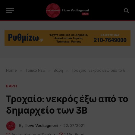
Home
»
Τοπικά Νέα
»
Βάρη
»
Τροχαίο: νεκρός έξω από το δημαρχείο των 3Β
ΒΑΡΗ
Τροχαίο: νεκρός έξω από το
δημαρχείο των 3Β
By
I love Vouliagmeni
22/07/2021
Δεν υπάρχουν Σχόλια
1 Min Read