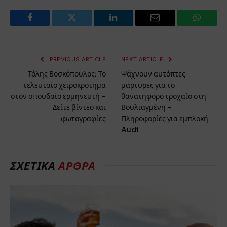
Facebook
Twitter
LinkedIn
Email
WhatsA
PREVIOUS ARTICLE
NEXT ARTICLE
Τόλης Βοσκόπουλος: Το
Ψάχνουν αυτόπτες
τελευταίο χειροκρότημα
μάρτυρες για το
στον σπουδαίο ερμηνευτή –
θανατηφόρο τροχαίο στη
Δείτε βίντεο και
Βουλιαγμένη –
φωτογραφίες
Πληροφορίες για εμπλοκή
Audi
ΣΧΕΤΙΚΑ
ΑΡΘΡΑ