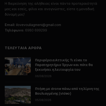
Φωνάζοντας «αθάνατος», φίλοι,
συγγενείς και θαυμαστές
αποχαιρέτησαν τον σπουδαίο
ερμηνευτή – Από το πρωί εκατοντάδες
φίλοι και συνάδελφοι πέρασαν από το
Α’ Νεκροταφείο για να αφήσουν ένα
λουλούδι στον «πρίγκιπα» του λαϊκού
τραγουδιού.