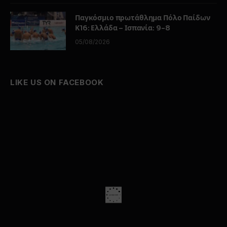
Σε κλίμα βαθιάς συγκίνησης πραγματοποιήθηκε
το μεσημέρι της Τετάρτης 21 Ιουλίου, η
κηδεία
του
πρίγκιπα του ελληνικού λαϊκού πενταγράμμου,
Τόλη Βοσκόπουλου
, στο Α’ Νεκροταφείο Αθηνών.
Με ένα τελευταίο χειροκρότημα και φωνάζοντας
«αθάνατος», φίλοι, συγγενείς και θαυμαστές
αποχαιρέτησαν τον σπουδαίο ερμηνευτή, ο οποίος
έφυγε από τη ζωή τη Δευτέρα στα 81 του χρόνια,
έπειτα από ανακοπή καρδιάς.
Στο Α’ νεκροταφείο Αθηνών όπου ψάλθηκε η
εξόδιος ακολουθία
βρέθηκαν άνθρωποι του
καλλιτεχνικού χώρου αλλά και απλός κόσμος,
που αγάπησαν τον ίδιο και τα τραγούδια του,
όπου με δάκρυα στα μάτια συνόδευσαν τον
ανεπανάληπτο τραγουδιστή στην τελευταία του