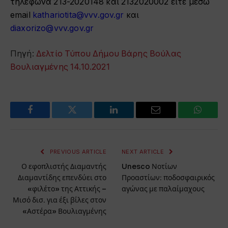
τηλέφωνα 213-2020148 και 2132020002 είτε μέσω
email
kathariotita@vvv.gov.gr
και
diaxorizo@vvv.gov.gr
Πηγή:
Δελτίο Τύπου Δήμου Βάρης Βούλας
Βουλιαγμένης 14.10.2021
Facebook
Twitter
LinkedIn
Email
WhatsA
PREVIOUS ARTICLE
NEXT ARTICLE
Ο εφοπλιστής Διαμαντής
Unesco Νοτίων
Διαμαντίδης επενδύει στο
Προαστίων: ποδοσφαιρικός
«φιλέτο» της Αττικής –
αγώνας με παλαίμαχους
Μισό δισ. για έξι βίλες στον
«Αστέρα» Βουλιαγμένης