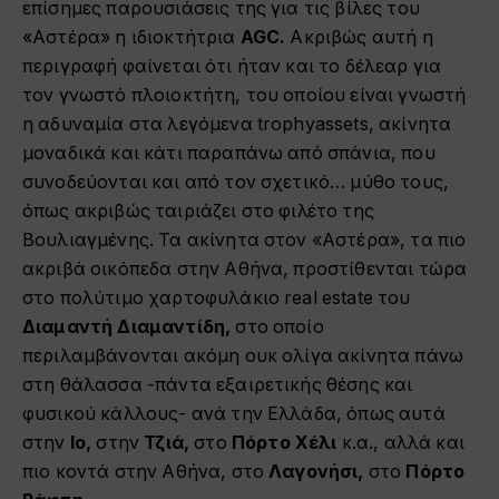
επίσημες παρουσιάσεις της για τις βίλες του
«Αστέρα» η ιδιοκτήτρια
AGC.
Ακριβώς αυτή η
περιγραφή φαίνεται ότι ήταν και το δέλεαρ για
τον γνωστό πλοιοκτήτη, του οποίου είναι γνωστή
η αδυναμία στα λεγόμενα trophyassets, ακίνητα
μοναδικά και κάτι παραπάνω από σπάνια, που
συνοδεύονται και από τον σχετικό… μύθο τους,
όπως ακριβώς ταιριάζει στο φιλέτο της
Βουλιαγμένης. Τα ακίνητα στον «Αστέρα», τα πιο
ακριβά οικόπεδα στην Αθήνα, προστίθενται τώρα
στο πολύτιμο χαρτοφυλάκιο real estate του
Διαμαντή Διαμαντίδη,
στο οποίο
περιλαμβάνονται ακόμη ουκ ολίγα ακίνητα πάνω
στη θάλασσα -πάντα εξαιρετικής θέσης και
φυσικού κάλλους- ανά την Ελλάδα, όπως αυτά
στην
Ιο,
στην
Τζιά,
στο
Πόρτο Χέλι
κ.α., αλλά και
πιο κοντά στην Αθήνα, στο
Λαγονήσι,
στο
Πόρτο