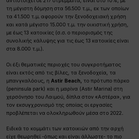
αντιστοιχεί σε 217 στρέμματα, είναι στο 10%, με
τη μέγιστη δόμηση στα 56.500 τ.μ., εκ των οποίων
τα 41.500 τ.μ. αφορούν την ξενοδοχειακή χρήση
και κατά μέγιστο 15.000 τ.μ. την οικιστική χρήση,
με έως 13 κατοικίες (σ.σ. ο περιορισμός της
συνολικής κάλυψης για τις έως 13 κατοικίες είναι
στα 8.000 τ.μ.).
Οι έξι θεματικές περιοχές του συγκροτήματος
είναι εκτός από τις βίλες, τα ξενοδοχεία, τα
μπανγκαλόους, η
Astir Beach,
το πρότυπο πάρκο
(peninsula park) και η μαρίνα (Astir Marina) στη
χερσόνησο του Λαιμού, δίπλα στον «Αστέρα», για
τον εκσυγχρονισμό της οποίας οι εργασίες
προβλέπεται να ολοκληρωθούν μέσα στο 2022.
Ειδικά το κομμάτι των κατοικιών από την αρχή
είχε θεωρηθεί -όπως και είναι άλλωστε- το πιο