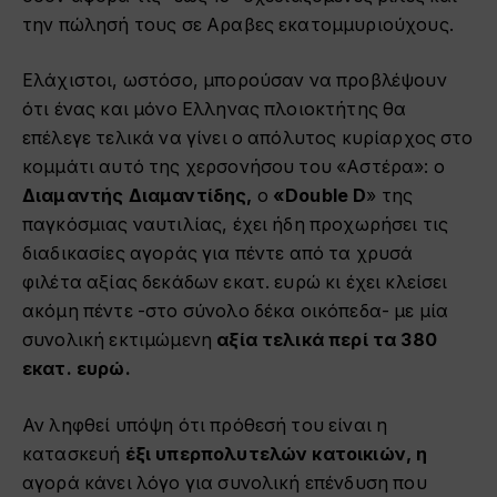
την πώλησή τους σε Αραβες εκατομμυριούχους.
Ελάχιστοι, ωστόσο, μπορούσαν να προβλέψουν
ότι ένας και μόνο Ελληνας πλοιοκτήτης θα
επέλεγε τελικά να γίνει ο απόλυτος κυρίαρχος στο
κομμάτι αυτό της χερσονήσου του «Αστέρα»: ο
Διαμαντής Διαμαντίδης,
ο
«Double
D
» της
παγκόσμιας ναυτιλίας, έχει ήδη προχωρήσει τις
διαδικασίες αγοράς για πέντε από τα χρυσά
φιλέτα αξίας δεκάδων εκατ. ευρώ κι έχει κλείσει
ακόμη πέντε -στο σύνολο δέκα οικόπεδα- με μία
συνολική εκτιμώμενη
αξία τελικά περί τα 380
εκατ. ευρώ.
Αν ληφθεί υπόψη ότι πρόθεσή του είναι η
κατασκευή
έξι υπερπολυτελών κατοικιών, η
αγορά κάνει λόγο για συνολική επένδυση που