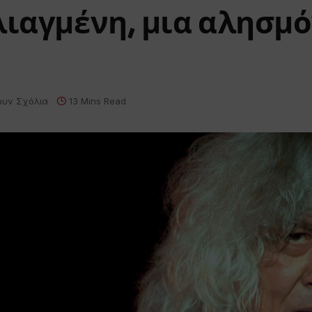
λιαγμένη, μια αλησμ
ουν Σχόλια
13 Mins Read