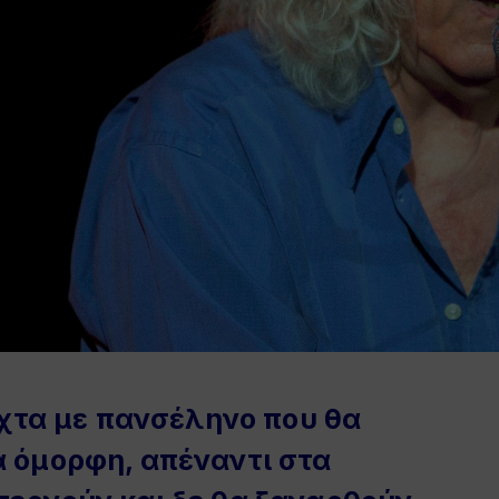
νύχτα με πανσέληνο που θα
ά όμορφη, απέναντι στα