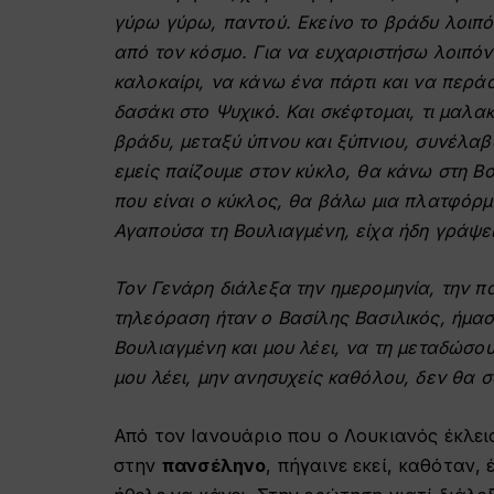
γύρω γύρω, παντού. Εκείνο το βράδυ λοιπό
από τον κόσμο. Για να ευχαριστήσω λοιπόν
καλοκαίρι, να κάνω ένα πάρτι και να περά
δασάκι στο Ψυχικό. Και σκέφτομαι, τι μαλακ
βράδυ, μεταξύ ύπνου και ξύπνιου, συνέλαβα
εμείς παίζουμε στον κύκλο, θα κάνω στη Βο
που είναι ο κύκλος, θα βάλω μια πλατφόρμ
Αγαπούσα τη Βουλιαγμένη, είχα ήδη γράψει
Τον Γενάρη διάλεξα την ημερομηνία, την πα
τηλεόραση ήταν ο Βασίλης Βασιλικός, ήμαστ
Βουλιαγμένη και μου λέει, να τη μεταδώσου
μου λέει, μην ανησυχείς καθόλου, δεν θα σ
Από τον Ιανουάριο που ο Λουκιανός έκλει
στην
πανσέληνο
, πήγαινε εκεί, καθόταν,