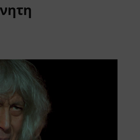
όνητη