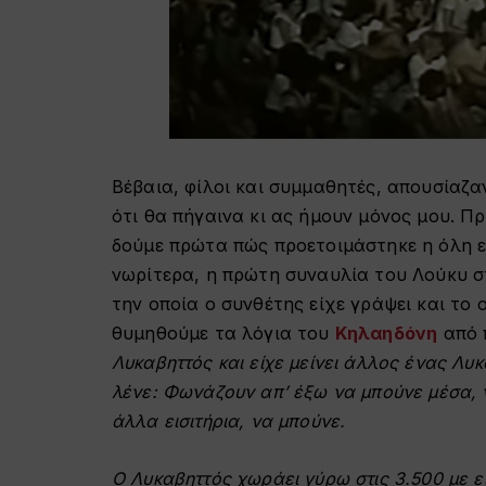
Βέβαια, φίλοι και συμμαθητές, απουσίαζα
ότι θα πήγαινα κι ας ήμουν μόνος μου. Π
δούμε πρώτα πώς προετοιμάστηκε η όλη ε
νωρίτερα, η πρώτη συναυλία του Λούκυ στ
την οποία ο συνθέτης είχε γράψει και το
θυμηθούμε τα λόγια του
Κηλαηδόνη
από 
Λυκαβηττός και είχε μείνει άλλος ένας Λυκ
λένε: Φωνάζουν απ’ έξω να μπούνε μέσα, 
άλλα εισιτήρια, να μπούνε.
Ο Λυκαβηττός χωράει γύρω στις 3.500 με ει