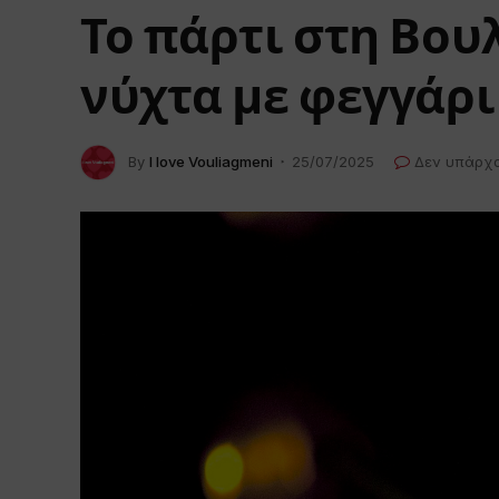
Το πάρτι στη Βου
νύχτα με φεγγάρι
By
I love Vouliagmeni
25/07/2025
Δεν υπάρχ