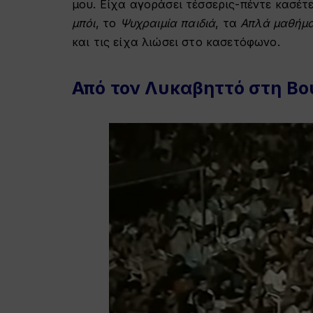
μου. Είχα αγοράσει τέσσερις-πέντε κασέτ
μπόι
, το
Ψυχραιμία παιδιά
, τα
Απλά μαθήματ
και τις είχα λιώσει στο κασετόφωνο.
Από τον Λυκαβηττό στη Β