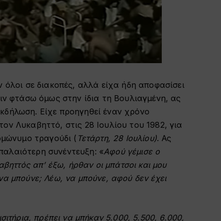
ν όλοι σε διακοπές, αλλά είχα ήδη αποφασίσει
ριν φτάσω όμως στην ίδια τη Βουλιαγμένη, ας
κδήλωση. Είχε προηγηθεί έναν χρόνο
ον Λυκαβηττό, στις 28 Ιουλίου του 1982, για
 ομώνυμο τραγούδι (
Τετάρτη, 28 Ιουλίου)
. Ας
παλαιότερη συνέντευξη: «
Αφού γέμισε ο
αβηττός απ’ έξω, ήρθαν οι μπάτσοι και μου
να μπούνε; Λέω, να μπούνε, αφού δεν έχει
σιτήρια, πρέπει να μπήκαν 5.000, 5.500, 6.000,