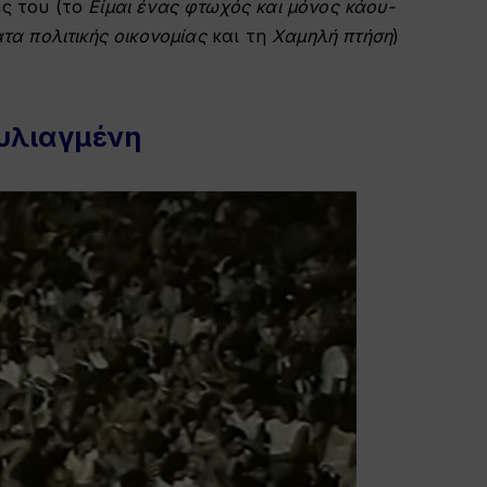
ες του (το
Είμαι ένας φτωχός και μόνος κάου-
α πολιτικής οικονομίας
και τη
Χαμηλή πτήση
)
ουλιαγμένη