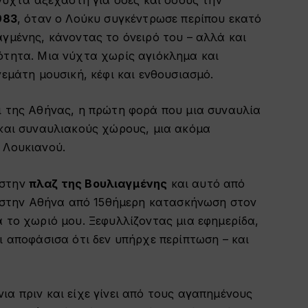
983
, όταν ο Λούκυ συγκέντρωσε περίπου εκατό
γμένης, κάνοντας το όνειρό του – αλλά και
ότητα. Μια νύχτα χωρίς αγιόκλημα και
γεμάτη μουσική, κέφι και ενθουσιασμό.
ι της Αθήνας, η πρώτη φορά που μια συναυλία
 και συναυλιακούς χώρους, μια ακόμα
 Λουκιανού.
 στην
πλαζ της Βουλιαγμένης
και αυτό από
ει στην Αθήνα από 15θήμερη κατασκήνωση στον
 το χωριό μου. Ξεφυλλίζοντας μια εφημερίδα,
ι αποφάσισα ότι δεν υπήρχε περίπτωση – και
α πριν και είχε γίνει από τους αγαπημένους