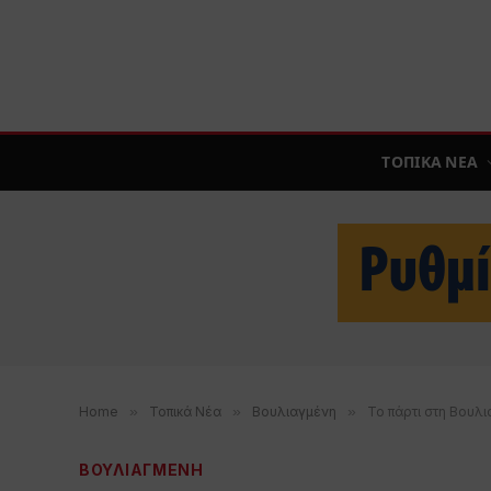
ΤΟΠΙΚΑ ΝΕΑ
Home
»
Τοπικά Νέα
»
Βουλιαγμένη
»
Το πάρτι στη Βουλ
ΒΟΥΛΙΑΓΜΕΝΗ