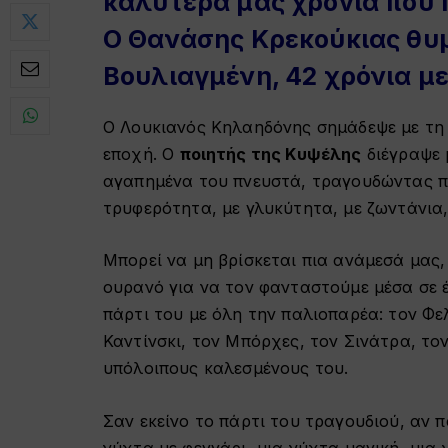
καλύτερά μας χρόνια που 
Ο Θανάσης Κρεκούκιας θυμ
Βουλιαγμένη, 42 χρόνια με
Ο Λουκιανός Κηλαηδόνης σημάδεψε με τη 
εποχή. Ο
ποιητής της Κυψέλης
διέγραψε 
αγαπημένα του πνευστά, τραγουδώντας πά
τρυφερότητα, με γλυκύτητα, με ζωντάνια,
Μπορεί να μη βρίσκεται πια ανάμεσά μας,
ουρανό για να τον φανταστούμε μέσα σε 
πάρτι του με όλη την παλιοπαρέα: τον Φε
Καντίνσκι, τον Μπόρχες, τον Σινάτρα, το
υπόλοιπους καλεσμένους του.
Σαν εκείνο το πάρτι του τραγουδιού, αν 
νύχτα με φεγγάρι, μια νύχτα μαγική, μια