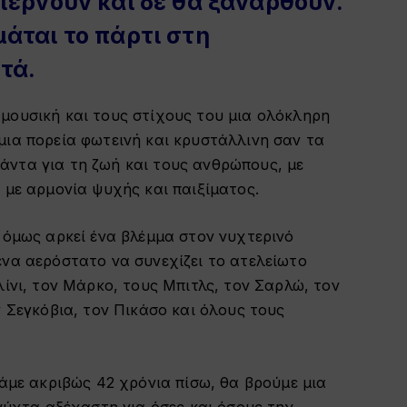
περνούν και δε θα ξαναρθούν.
άται το πάρτι στη
τά.
μουσική και τους στίχους του μια ολόκληρη
μια πορεία φωτεινή και κρυστάλλινη σαν τα
ντα για τη ζωή και τους ανθρώπους, με
 με αρμονία ψυχής και παιξίματος.
 όμως αρκεί ένα βλέμμα στον νυχτερινό
ένα αερόστατο να συνεχίζει το ατελείωτο
λίνι, τον Μάρκο, τους Μπιτλς, τον Σαρλώ, τον
ν Σεγκόβια, τον Πικάσο και όλους τους
πάμε ακριβώς 42 χρόνια πίσω, θα βρούμε μια
 νύχτα αξέχαστη για όσες και όσους την