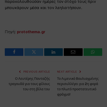
παρακολουθούσαν ημέρες τον στόχο τους πριν
μπουκάρουν μέσα και τον λεηλατήσουν.
Πηγή:
protothema.gr
Facebook
Twitter
LinkedIn
Email
WhatsA
PREVIOUS ARTICLE
NEXT ARTICLE
Ο Λευτέρης Πανταζής
Το Λιμενικό Βουλιαγμένης
τραγουδά για τους φίλους
περισυλλέγει για 2η φορά
του στη βίλα του
το πλωτό προστατευτικό
φράγμα!