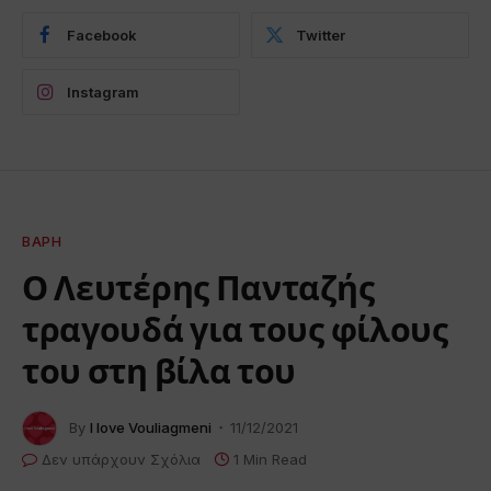
Facebook
Twitter
Instagram
ΒΆΡΗ
Ο Λευτέρης Πανταζής
τραγουδά για τους φίλους
του στη βίλα του
By
I love Vouliagmeni
11/12/2021
Δεν υπάρχουν Σχόλια
1 Min Read