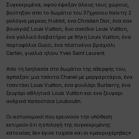
Συγκεκριμένα, αφού έψαξαν όλους τους χώρους,
βούτηξαν απο το δωμάτιο του 37χρονου παίκτη: 2
ρολόγια μαρκας Hublot, ενα Christian Dior, ένα σακ
βουαγιάζ Louis Vuitton, δυο σακίδια Louis Vuitton,
ένα γαλλικό διαβατήριο με θήκη Louis Vuitton, ένα
πορτοφόλια Gucci, ένα πλατινένιο βραχιόλι
Cartier, γυαλιά ηλίου Yves Saint Laurent.
Aπο τη λεηλασία στο δωμάτιο της αδερφής του,
άρπαξαν: μια τσάντα Chanel με μαργαριτάρια, ένα
τσαντάκι Louis Vuitton, ένα φουλάρι Burberry, ένα
ζευγάρι αθλητικά Louis Vuitton και ενα ζευγαρι
ανδρικά παπούτσια Louboutin.
Οι αστυνομικοί που ερευνούν την υπόθεση
εκτιμούν ότι η επιλογή της συγκεκριμένης
κατοικίας δεν έγινε τυχαία και οι «μακρυχέρηδες»