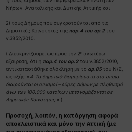
1) τους Δήμους των Περιφερειακών Ενοτήτων
Νήσων, Ανατολικής και Δυτικής Αττικής και
2) τους Δήμους που συγκροτούνται από τις
Δημοτικές Κοινότητες της
παρ.4 του αρ.2
του
ν.3852/2010.
η
( Διευκρινίζουμε, ως προς την 2
ανωτέρω
εξαίρεση, ότι η
παρ.4 του αρ.2
του ν.3852/2010,
αντικαταστάθηκε ολόκληρη με το
αρ.85
του Ν/Σ,
ως εξής: «
4. Τα δημοτικά διαμερίσματα στα οποία
διαιρούνται οι οικισμοί – έδρες Δήμων με πληθυσμό
άνω των 100.000 κατοίκων μετονομάζονται σε
Δημοτικές Κοινότητες.
» )
Προσοχή, λοιπόν, η κατάργηση αφορά
αποκλειστικά και μόνο την Αττική (με
τις συγκεκριμένες εξαιρέσεις), όχι