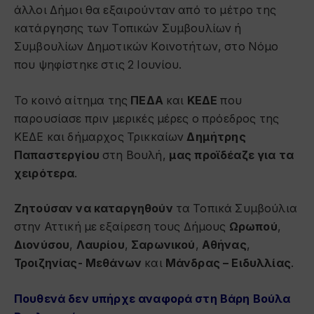
άλλοι Δήμοι θα εξαιρούνταν από το μέτρο της
κατάργησης των Τοπικών Συμβουλίων ή
Συμβουλίων Δημοτικών Κοινοτήτων, στο Νόμο
που ψηφίστηκε στις 2 Ιουνίου.
Το κοινό αίτημα της
ΠΕΔΑ
και
ΚΕΔΕ
που
παρουσίασε πριν μερικές μέρες ο πρόεδρος της
ΚΕΔΕ και δήμαρχος Τρικκαίων
Δημήτρης
Παπαστεργίου
στη Βουλή,
μας προϊδέαζε για τα
χειρότερα
.
Ζητούσαν να καταργηθούν
τα Τοπικά Συμβούλια
στην Αττική με εξαίρεση τους ∆ήμους
Ωρωπού
,
∆ιονύσου
,
Λαυρίου
,
Σαρωνικού
,
Αθήνας
,
Τροιζηνίας- Μεθάνων
και
Μάνδρας – Ειδυλλίας
.
Πουθενά δεν υπήρχε αναφορά στη Βάρη Βούλα