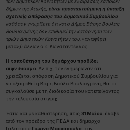
των Δημοτικών Κοινοτήτων με εξαιρέσεις κάποιων
δήμων της Αττικής,
είναι προαπαιτούμενη η ύπαρξη
σχετικής απόφασης του Δημοτικού Συμβουλίου
καθόσον γνωρίζετε ότι και ο Δήμος Βάρης Βούλας
Βουλιαγμένης δεν επιθυμεί την κατάργηση των
τριών Δημοτικών Κοινοτήτων του.»
αναφέρει
μεταξύ άλλων ο κ. Κωνσταντέλλος.
Η τοποθέτηση του δημάρχου προδίδει
αιφνιδιασμό
. Αν π.χ. τον ενημέρωναν ότι
χρειάζεται απόφαση Δημοτικού Συμβουλίου για
να εξαιρεθεί η Βάρη Βούλα Βουλιαγμένη, θα το
συγκαλούσε με τη διαδικασία του κατεπείγοντος
την τελευταία στιγμή;
Έστω και με καθυστέρηση,
στις 31 Μαΐου
, έλαβε
από τον πρόεδρο της ΠΕΔΑ και δήμαρχο
Γαλατσίου
Γιώργο Μαρκόπουλο
, την