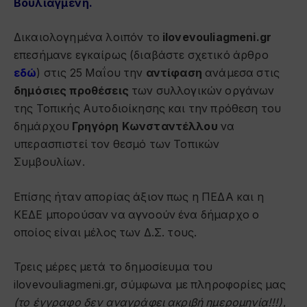
Βουλιαγμένη.
Δικαιολογημένα λοιπόν το
ilovevouliagmeni.gr
επεσήμανε εγκαίρως (διαβάστε σχετικό άρθρο
εδώ
) στις 25 Μαΐου την
αντίφαση
ανάμεσα στις
δημόσιες προθέσεις
των συλλογικών οργάνων
της Τοπικής Αυτοδιοίκησης και την πρόθεση του
δημάρχου
Γρηγόρη Κωνσταντέλλου
να
υπερασπιστεί τον θεσμό των Τοπικών
Συμβουλίων.
Επίσης ήταν απορίας άξιον πως η ΠΕΔΑ και η
ΚΕΔΕ μπορούσαν να αγνοούν ένα δήμαρχο ο
οποίος είναι μέλος των Δ.Σ. τους.
Τρεις μέρες μετά το δημοσίευμα του
ilovevouliagmeni.gr, σύμφωνα με πληροφορίες μας
(το έγγραφο δεν αναγράφει ακριβή ημερομηνία!!!)
,