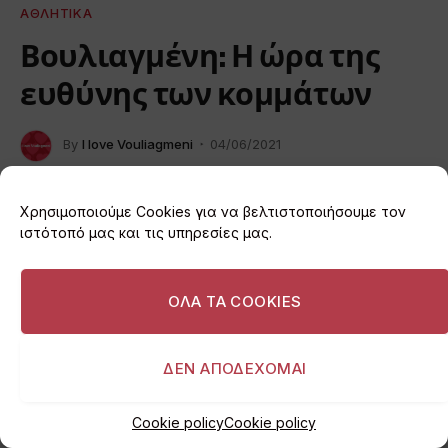
ΑΘΛΗΤΙΚΆ
Βουλιαγμένη: Η ώρα της
ευθύνης των κομμάτων
By
I love Vouliagmeni
04/06/2021
Δεν υπάρχουν Σχόλια
7 Mins Read
Χρησιμοποιούμε Cookies για να βελτιστοποιήσουμε τον
ιστότοπό μας και τις υπηρεσίες μας.
ΟΛΑ ΤΑ COOKIES
ΔΕΝ ΑΠΟΔΕΧΟΜΑΙ
Cookie policy
Cookie policy