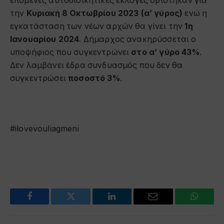
επόμενες αυτοδιοικητικές εκλογές ορίστηκαν για
την
Κυριακή 8 Οκτωβρίου 2023 (α’ γύρος)
ενώ η
εγκατάσταση των νέων αρχών θα γίνει την
1η
Ιανουαρίου 2024
. Δήμαρχος ανακηρύσσεται ο
υποψήφιος που συγκεντρώνει
στο α’ γύρο 43%
.
Δεν λαμβάνει έδρα συνδυασμός που δεν θα
συγκεντρώσει
ποσοστό 3%
.
#ilovevouliagmeni
Facebook
Twitter
LinkedIn
Email
WhatsA