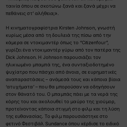
ταινία όπου σε σκοτώνω ξανά και ξανά μέχρι να
πεθάνεις στ’ αλήθεια;».
Η κινηματογραφίστρια Kirsten Johnson, γνωστή
κυρίως μέσα από τη δουλειά της πίσω από την
κάμερα σε ντοκιμαντέρ όπως το “Citizenfour”,
γυρίζει ένα ντοκιμαντέρ γύρω από τον πατέρα της
Dick Johnson. Η Johnson παρουσιάζει τον
ηλικιωμένο μπαμπά της, ένα συνταξιοδοτημένο
ψυχίατρο που πάσχει από άνοια, σε ευρηματικές
αναπαραστάσεις – ανάμεσά τους και κάποια βίαια
‘ατυχήματα’ – που θα μπορούσαν να οδηγήσουν
στον θάνατό του. Ο μπαμπάς πάει με τα νερά της
κόρης του και ακολουθεί το μαύρο της χιούμορ,
προτείνοντας κάποια στιγμή στο φιλμ και τη λύση
της ευθανασίας. Το φιλμ παρουσιάστηκε στο
φετινό Φεστιβάλ Sundance όπου κέρδισε το ειδικό