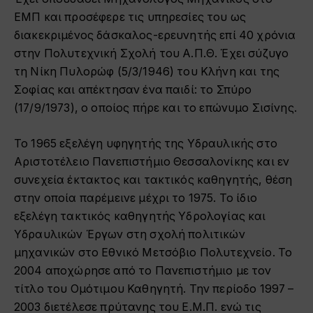
ΕΜΠ και προσέφερε τις υπηρεσίες του ως
διακεκριμένος δάσκαλος-ερευνητής επί 40 χρόνια
στην Πολυτεχνική Σχολή του Α.Π.Θ. Έχει σύζυγο
τη Νίκη Πυλορώφ (5/3/1946) του Κλήνη και της
Σοφίας και απέκτησαν ένα παιδί: το Σπύρο
(17/9/1973), ο οποίος πήρε και το επώνυμο Σισίνης.
Το 1965 εξελέγη υφηγητής της Υδραυλικής στο
Αριστοτέλειο Πανεπιστήμιο Θεσσαλονίκης και εν
συνεχεία έκτακτος και τακτικός καθηγητής, θέση
στην οποία παρέμεινε μέχρι το 1975. Το ίδιο
εξελέγη τακτικός καθηγητής Υδρολογίας και
Υδραυλικών Έργων στη σχολή πολιτικών
μηχανικών στο Εθνικό Μετσόβιο Πολυτεχνείο. Το
2004 αποχώρησε από το Πανεπιστήμιο με τον
τίτλο του Ομότιμου Καθηγητή. Την περίοδο 1997 –
2003 διετέλεσε πρύτανης του Ε.Μ.Π. ενώ τις