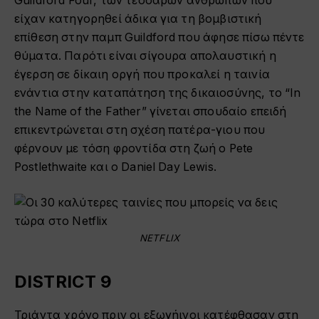
Guildford Four, των τεσσάρων ανθρώπων που
είχαν κατηγορηθεί άδικα για τη βομβιστική
επίθεση στην παμπ Guildford που άφησε πίσω πέντε
θύματα. Παρότι είναι σίγουρα απολαυστική η
έγερση σε δίκαιη οργή που προκαλεί η ταινία
ενάντια στην καταπάτηση της δικαιοσύνης, το “In
the Name of the Father” γίνεται σπουδαίο επειδή
επικεντρώνεται στη σχέση πατέρα-γιου που
φέρνουν με τόση φροντίδα στη ζωή ο Pete
Postlethwaite και ο Daniel Day Lewis.
NETFLIX
DISTRICT 9
Τριάντα χρόνο πριν οι εξωγήινοι κατέφθασαν στη