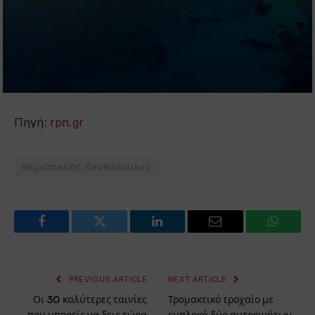
Πηγή:
rpn.gr
Θεμιστοκλής Ξανθόπουλος
Facebook
Twitter
LinkedIn
Email
WhatsA
PREVIOUS ARTICLE
NEXT ARTICLE
Οι 30 καλύτερες ταινίες
Τρομακτικό τροχαίο με