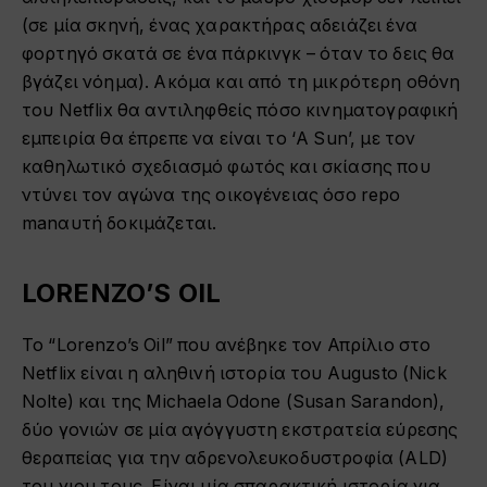
(σε μία σκηνή, ένας χαρακτήρας αδειάζει ένα
φορτηγό σκατά σε ένα πάρκινγκ – όταν το δεις θα
βγάζει νόημα). Ακόμα και από τη μικρότερη οθόνη
του Netflix θα αντιληφθείς πόσο κινηματογραφική
εμπειρία θα έπρεπε να είναι το ‘A Sun’, με τον
καθηλωτικό σχεδιασμό φωτός και σκίασης που
ντύνει τον αγώνα της οικογένειας όσο repo
manαυτή δοκιμάζεται.
LORENZO’S OIL
Το “Lorenzo’s Oil” που ανέβηκε τον Απρίλιο στο
Netflix είναι η αληθινή ιστορία του Augusto (Nick
Nolte) και της Michaela Odone (Susan Sarandon),
δύο γονιών σε μία αγόγγυστη εκστρατεία εύρεσης
θεραπείας για την αδρενολευκοδυστροφία (ALD)
του γιου τους. Είναι μία σπαρακτική ιστορία για