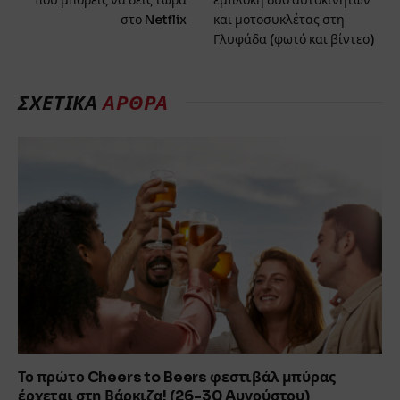
που μπορείς να δεις τώρα
εμπλοκή δύο αυτοκινήτων
στο Netflix
και μοτοσυκλέτας στη
Γλυφάδα (φωτό και βίντεο)
ΣΧΕΤΙΚΑ
ΑΡΘΡΑ
Το πρώτο Cheers to Beers φεστιβάλ μπύρας
έρχεται στη Βάρκιζα! (26-30 Aυγούστου)