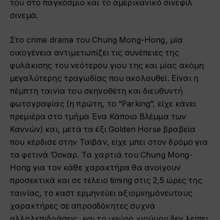
του στο παγκόσμιο και το αμερικανικό σινεφίλ
σινεμά.
Στο crime drama του Chung Mong-Hong, μία
οικογένεια αντιμετωπίζει τις συνέπειες της
φυλάκισης του νεότερου γιου της και μίας ακόμη
μεγαλύτερης τραγωδίας που ακολουθεί. Είναι η
πέμπτη ταινία του σκηνοθέτη και διευθυντή
φωτογραφίας (η πρώτη, το “Parking”, είχε κάνει
πρεμιέρα στο τμήμα Ένα Κάποιο Βλέμμα των
Καννών) και, μετά τα έξι Golden Horse βραβεία
που κέρδισε στην Ταϊβάν, είχε μπει στον δρόμο για
τα φετινά Όσκαρ. Τα χαρτιά του Chung Mong-
Hong για τον κάθε χαρακτήρα θα ανοίγουν
προσεκτικά και σε τέλειο timing στις 2,5 ώρες της
ταινίας, το καστ ερμηνεύει αξιομνημόνευτους
χαρακτήρες σε απροσδόκητες συχνά
αλληλεπιδράσεις, και το μαύρο χιούμορ δεν λείπει