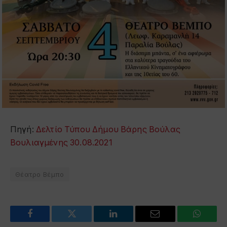
Πηγή:
Δελτίο Τύπου Δήμου Βάρης Βούλας
Βουλιαγμένης 30.08.2021
Θέατρο Βέμπο
Facebook
Twitter
LinkedIn
Email
WhatsA