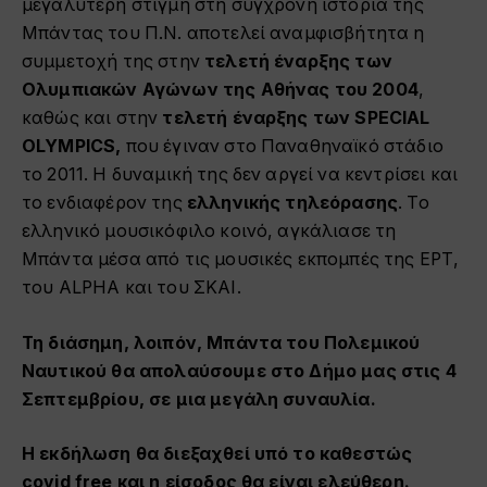
μεγαλύτερη στιγμή στη σύγχρονη ιστορία της
Μπάντας του Π.Ν. αποτελεί αναμφισβήτητα η
συμμετοχή
της
στην
τελετή έναρξης των
Ολυμπιακών Αγώνων της Αθήνας
του 2004
,
κ
αθώς και στην
τελετή έναρξης των
SPECIAL
OLYMPICS,
που έγιναν στο Παναθηναϊκό στάδιο
το 2011.
Η δυναμική της
δεν αργεί να κεντρίσει και
το ενδιαφέρον της
ελληνικής τηλεόρασης
. Το
ελληνικό μουσικόφιλο κοινό, αγκάλιασε τη
Μπάντα μέσα από τις μουσικές εκπομπές της ΕΡΤ,
του Α
LPHA
και του ΣΚΑΙ
.
Τη διάσημη, λοιπόν, Μπάντα του Πολεμικού
Ναυτικού θα απολαύσουμε στο Δήμο μας στις 4
Σεπτεμβρίου, σε μια μεγάλη συναυλία.
Η εκδήλωση θα διεξαχθεί υπό το καθεστώς
covid free
και η είσοδος θα είναι ελεύθερη.