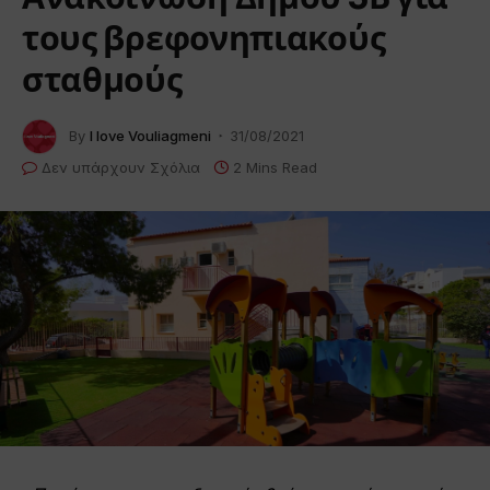
τους βρεφονηπιακούς
σταθμούς
By
I love Vouliagmeni
31/08/2021
Δεν υπάρχουν Σχόλια
2 Mins Read