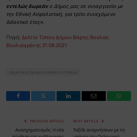
εντελώς δωρεάν
ο Δήμος μας σε συνεργασία με
την Εθνική Ασφαλιστική, για τρίτο συνεχόμενο
διδακτικό έτος
»
.
Πηγή:
Δελτίο Τύπου Δήμου Βάρης Βούλας
Βουλιαγμένης 31.08.2021
δημοτικοί βρεφονηπιακοί σταθμοί
Facebook
Twitter
LinkedIn
Email
WhatsA
PREVIOUS ARTICLE
NEXT ARTICLE
Ανασχηματισμός: Η νέα
Ταξίδι αναμνήσεων με τη
σύνθεση της κυβέρνησης
μπάντα του Πολεμικού