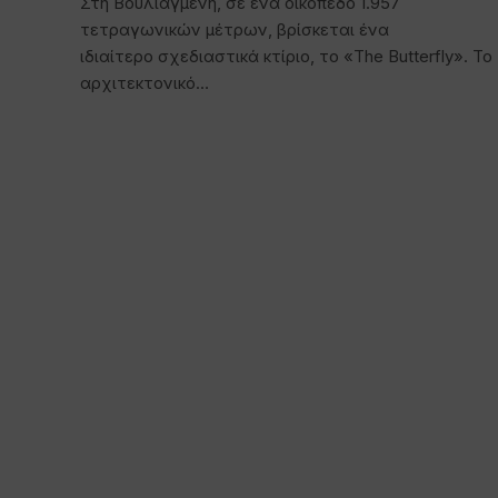
Στη Βουλιαγμένη, σε ένα οικόπεδο 1.957
τετραγωνικών μέτρων, βρίσκεται ένα
ιδιαίτερο σχεδιαστικά κτίριο, το «The Butterfly». Το
αρχιτεκτονικό…