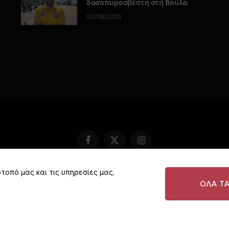
δασοπυροσβέστη στη Βούλα
05/08/2026
Facebook
X
Instagram
(Twitter)
τοπό μας και τις υπηρεσίες μας.
COOKIE POLICY (EU)
ΠΟΛΙΤΙΚΗ ΑΠΟΡΡΗΤΟΥ
ΔΙΑΦΗΜ
ΟΛΑ Τ
© 2026 I love Vouliagmeni. All rights reserved.