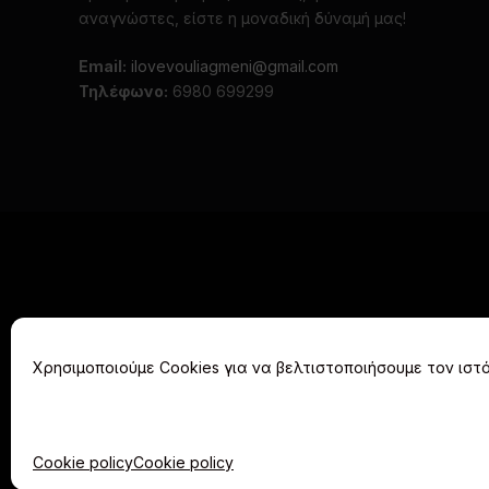
αναγνώστες, είστε η μοναδική δύναμή μας!
Email:
ilovevouliagmeni@gmail.com
Τηλέφωνο:
6980 699299
Χρησιμοποιούμε Cookies για να βελτιστοποιήσουμε τον ιστό
ΑΡΧΙΚΗ
Cookie policy
Cookie policy